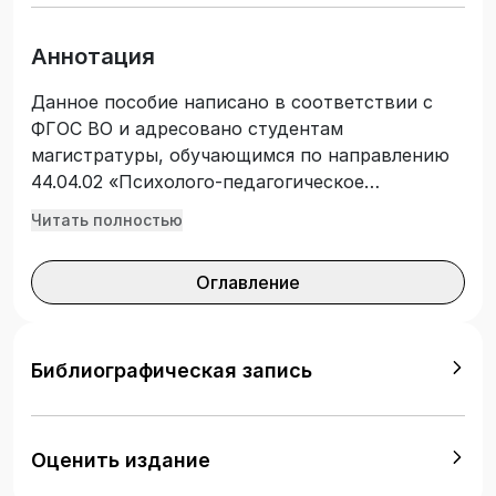
Аннотация
Данное пособие написано в соответствии с
ФГОС ВО и адресовано студентам
магистратуры, обучающимся по направлению
44.04.02 «Психолого-педагогическое
образование». Пособие является изданием,
Читать полностью
призванным помочь магистрантам
рационально планировать и осуществлять
Оглавление
исследовательскую деятельность параллельно
с теоретическим обучением, в процессе
научно-исследовательской и преддипломной
практик. В нем приводятся требования к
Библиографическая запись
оформлению основных частей диссертации,
списка литературы, таблиц и иллюстративного
материала, критерии оценивания различных
Оценить издание
аспектов деятельности магистранта,