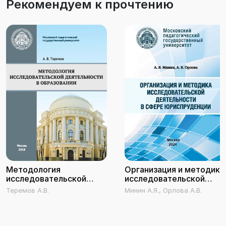
Рекомендуем к прочтению
Методология
Организация и методика
исследовательской
исследовательской
деятельности в
деятельности в сфере
Теремов А.В.
Минин А.Я., Орлова А.В.
образовании
юриспруденции