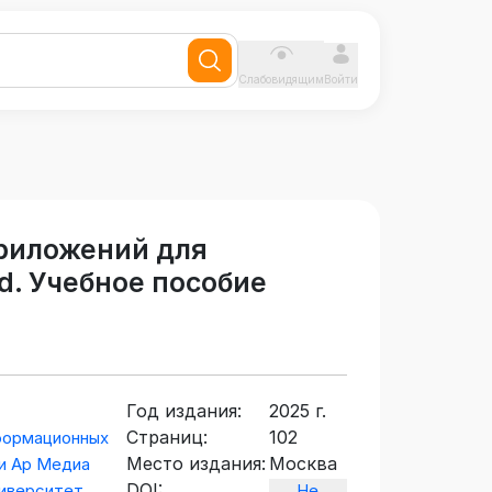
Слабовидящим
Войти
приложений для
d. Учебное пособие
Год издания:
2025 г.
Страниц:
102
формационных
Место издания:
Москва
Пи Ар Медиа
DOI:
иверситет
Не