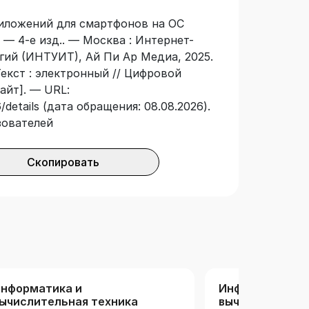
риложений для смартфонов на ОС
. — 4-е изд.. — Москва : Интернет-
ий (ИНТУИТ), Ай Пи Ар Медиа, 2025.
Текст : электронный // Цифровой
айт]. — URL:
/details (дата обращения: 08.08.2026).
зователей
Скопировать
нформатика и
Информатика и
ычислительная техника
вычислительна