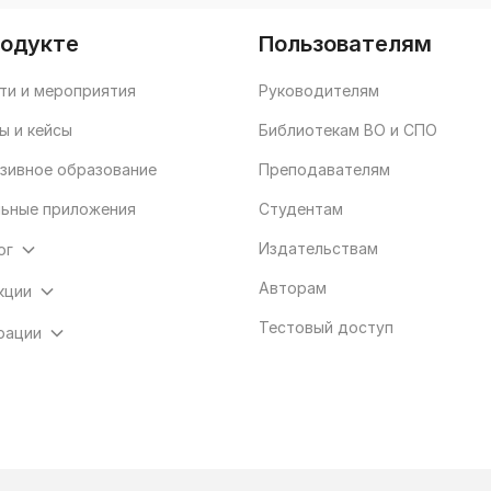
родукте
Пользователям
ти и мероприятия
Руководителям
ы и кейсы
Библиотекам ВО и СПО
зивное образование
Преподавателям
ьные приложения
Студентам
Издательствам
ог
Авторам
кции
Тестовый доступ
рации