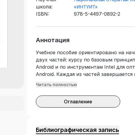
школа:
«ИНТУИТ»
ISBN:
978-5-4497-0892-2
Аннотация
Учебное пособие ориентировано на на
двух частей: курсу по базовым принци
Android и по инструментам Intel для о
Android. Каждая из частей завершается
которой сначала читатели обучаются п
Читать полностью
затем узнают, как ее можно оптимизир
Оглавление
Библиографическая запись