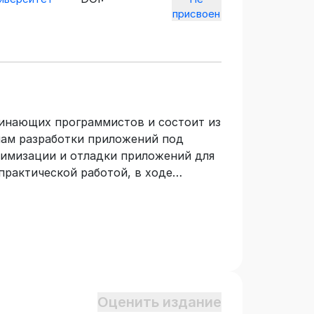
присвоен
чинающих программистов и состоит из
пам разработки приложений под
птимизации и отладки приложений для
 практической работой, в ходе
исать свою первую программу, а
овать.
Оценить издание