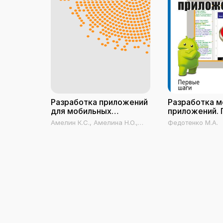
Разработка приложений
Разработка 
для мобильных
приложений.
интеллектуальных
шаги
Амелин К.C., Амелина Н.О.,
Федотенко М.А.
систем на платформе
Граничин О.Н., Кияев В.И.
Intel Atom