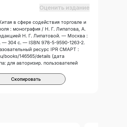
ии развития таможенной службы
Оценить издание
 наращивание всеобъемлющего
ического взаимодействия России с
итая в сфере содействия торговле и
удничества в целях содействия
я : монография / Н. Г. Липатова, А.
ршенствования таможенного контроля.
 редакцией Н. Г. Липатовой. — Москва :
еским работникам, должностным
 — 304 с. — ISBN 978-5-9590-1263-2.
 Федерации и иных государств –
разовательный ресурс IPR СМАРТ :
оюза, аспирантам, студентам и всем,
u/books/146565/details (дата
ескими проблемами таможенного
па: для авторизир. пользователей
е содействия торговле и
оля.
Скопировать