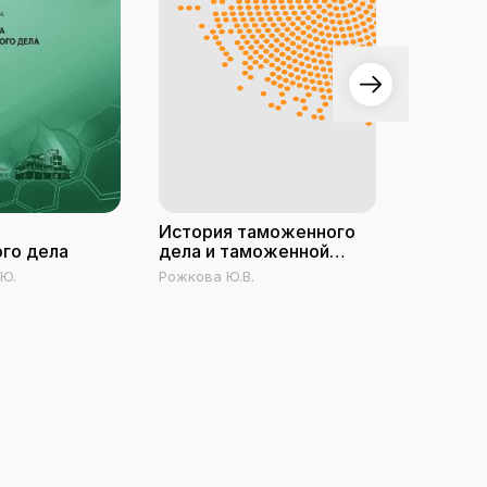
История таможенного
Эконом
го дела
дела и таможенной
таможен
политики России
Часть I
.Ю.
Рожкова Ю.В.
Гокинаева
таможен
систем
органов