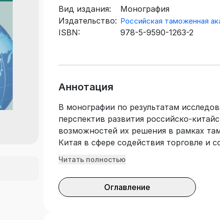
Вид издания:
Монография
Издательство:
Российская таможенная а
ISBN:
978-5-9590-1263-2
Аннотация
В монографии по результатам исследов
перспектив развития российско-китайс
возможностей их решения в рамках та
Китая в сфере содействия торговле и 
контроля представлены предложения п
Читать полностью
уполномоченного экономического опер
механизма содействия российско-китай
Оглавление
по организации предотгрузочных инсп
совершенствования таможенного конт
товаров из Китая в Россию. Предлага