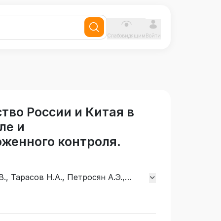
Слабовидящим
Войти
тво России и Китая в
ле и
женного контроля.
., Тарасов Н.А., Петросян А.Э.,