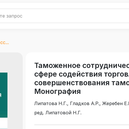
с...
Таможенное сотрудничес
сфере содействия торгов
совершенствования тамо
Монография
Липатова Н.Г., Гладков А.Р., Жеребен Е.В
Ефимов А.В.
ред. Липатовой Н.Г.