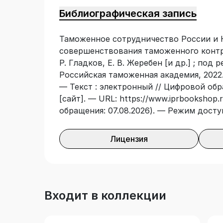
последовательную реализацию Стратег
Библиографическая запись
Российской Федерации до 2030 года и
доверительного партнерства и стратег
Таможенное сотрудничество России и К
Китаем, в том числе таможенного сотр
совершенствования таможенного контрол
российско-китайской торговле и сове
Р. Гладков, Е. В. Жеребен [и др.] ; под
Может быть полезна научно-педагогич
Российская таможенная академия, 2022.
лицам таможенных органов Российской
— Текст : электронный // Цифровой об
членов Евразийского экономического с
[сайт]. — URL: https://www.iprbookshop.r
кто интересуется научными и практич
обращения: 07.08.2026). — Режим досту
сотрудничества России и Китая в сфер
совершенствования таможенного контр
Лицензия
Входит в коллекции