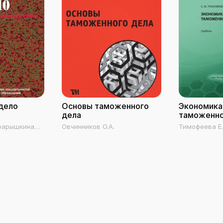
дело
Основы таможенного
Экономика
дела
таможенно
арарышкина
Овчинников О.А.
Тимофеева Е
.В.,
рузицкий Ю.Л.