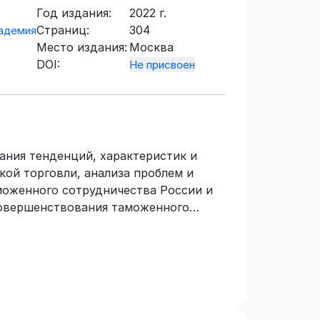
Год издания:
2022 г.
Страниц:
304
кадемия
Место издания:
Москва
DOI:
Не присвоен
ания тенденций, характеристик и
кой торговли, анализа проблем и
моженного сотрудничества России и
совершенствования таможенного
о взаимному признанию статуса
атора как наиболее перспективного
ской торговле, а также предложения
екций как механизма
роля внешнеторговых поставок
емые механизмы ориентированы на