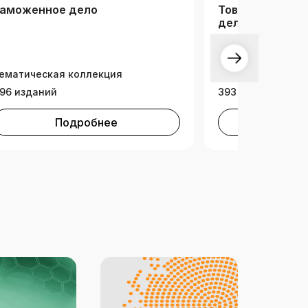
аможенное дело
Товароведение.
дело
ематическая коллекция
Тематическая ко
96 изданий
393 издания
Подробнее
Под