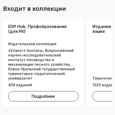
ақпаратты ұсынады. Тамақ өндіру
Входит в коллекции
технологиялары мамандықтары бойынша
оқитын студенттерге, ет, сүт және басқа да
тағамдық өндірістердің мамандарына және
EDP Hub, Профобразование
Издания н
осы саладағы колледж бен кәсіптік
(для РК)
языке
лицейлердің оқушыларына да пайдалы болары
анық.
Издательская коллекция
«Ұлағат» баспасы, Всероссийский
научно-исследовательский
институт лесоводства и
механизации лесного хозяйства,
Южно-Уральский государственный
гуманитарно-педагогический
университет
Тематическ
459 изданий
1320 издан
Подробнее