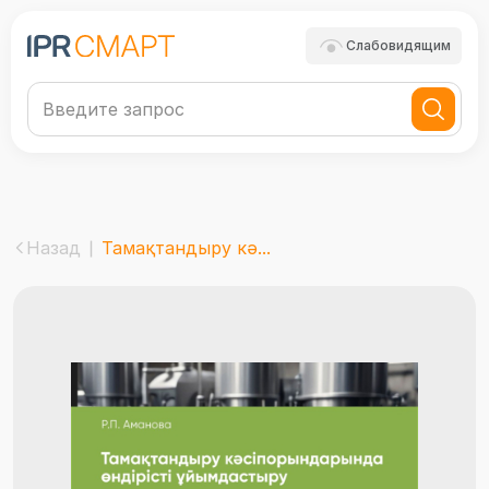
Слабовидящим
Назад
Тамақтандыру кә...