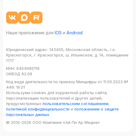
Наше приложение для
IOS
и
Android
Юридический адрес:
143405, Московская область, г.о.
Красногорск, г. Красногорск, ш. Ильинское, д. 1А, помещение
17.17
ИНН:
6454085119
ОКВЭД
62.09
Код вида деятельности по приказу Минцифры от 11.05.2023 №
449: 16.01
Используем cookies для корректной работы сайта,
персонализации пользователей и других целей,
предусмотренных
пользовательским соглашением
,
политикой конфиденциальности
и
положением о защите
персональных данных
.
© 2010-2026 ООО Компания «Ай Пи Ар Медиа»