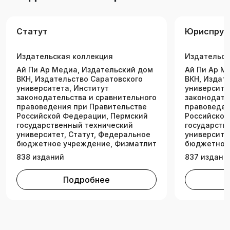
рассмотрения встречного иска в групповом
производстве. В работе широко используются
Статут
Юриспруд
российские и иностранные теоретические
исследования, отечественная и зарубежная
Издательская коллекция
Издательск
судебная практика, вследствие чего
монография будет представлять интерес как
Ай Пи Ар Медиа, Издательский дом
Ай Пи Ар М
ВКН, Издательство Саратовского
ВКН, Издат
для научных работников, студентов и
университета, Институт
университе
аспирантов, так и для практикующих юристов,
законодательства и сравнительного
законодате
включая судей. Законодательство и
правоведения при Правительстве
правоведен
Российской Федерации, Пермский
Российской
электронные ресурсы приведены по
государственный технический
государств
состоянию на 1 июля 2024.
университет, Статут, Федеральное
университе
бюджетное учреждение, Физматлит
бюджетное
838 изданий
837 издани
Подробнее