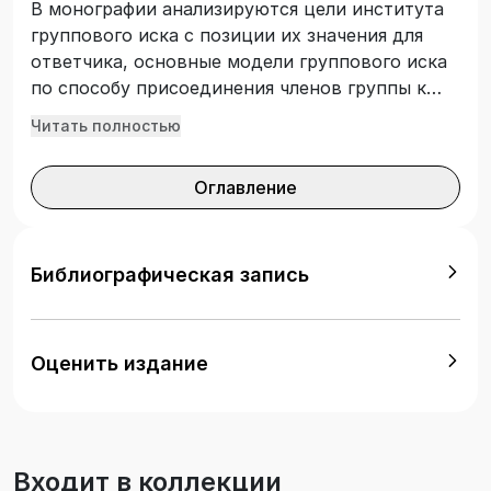
В монографии анализируются цели института
группового иска с позиции их значения для
ответчика, основные модели группового иска
по способу присоединения членов группы к
групповому иску и современная российская
Читать полностью
модель группового иска. Основываясь на
представленном в работе теоретическом
Оглавление
фундаменте, автор рассматривает общие и
специальные процессуальные средства
защиты ответчика против группового иска.
Исследованы возражения, связанные с
Библиографическая запись
условиями предъявления группового иска, и
возражения против условий сертификации
группы лиц. На основе проведенного анализа
Оценить издание
автором предлагаются варианты развития
отечественного законодательства в части
порядка осуществления судом сертификации
группы лиц. Отдельное внимание обращено на
Входит в коллекции
условия и порядок предъявления и