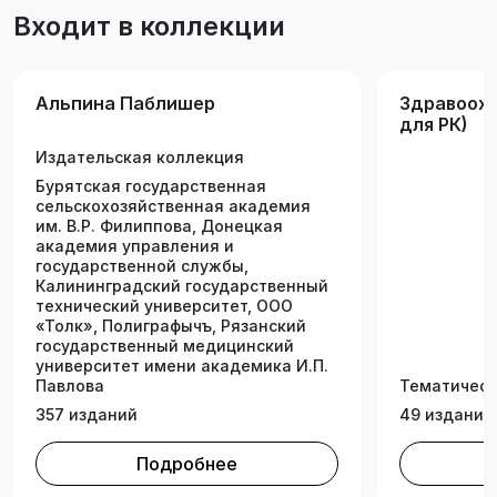
слабоумия, сопровождающегося странной
Входит в коллекции
кожной сыпью и зудом. Это не сценарий
мистического триллера, а реальные истории
людей с неврологическими заболеваниями. В
Альпина Паблишер
Здравоохр
своей книге когнитивный невролог Cара
для РК)
Мэннинг Пескин рассказывает, как
Издательская коллекция
великолепное творение природы – наш мозг –
оказывается уязвимым для микроскопических
Бурятская государственная
сельскохозяйственная академия
молекул, которые могут изменить нашу
им. В.Р. Филиппова, Донецкая
личность, лишить способности мыслить и
академия управления и
контролировать тело. Ее завораживающая и
государственной службы,
Калининградский государственный
убедительная книга читается на одном
технический университет, ООО
дыхании и понравится поклонникам Оливера
«Толк», Полиграфычъ, Рязанский
Сакса, «Доктора Хауса» и истории медицины.
государственный медицинский
университет имени академика И.П.
Павлова
Тематическ
357 изданий
49 изданий
Подробнее