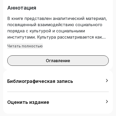
Аннотация
В книге представлен аналитический материал,
посвященный взаимодействию социального
порядка с культурой и социальными
институтами. Культура рассматривается как
совокупность эталонов, критериев и
Читать полностью
процедур, задающих направления и алгоритмы
социально одобряемого поведения и
Оглавление
эффективной деятельности. Именно культура
обеспечивает легитимацию социального
порядка. Она обладает такими возможностями
потому, что включает в свой состав три
Библиографическая запись
важные подсистемы: аксиосферу, ноосферу,
нормативно-регулятивную сферу. Социальные
институты понимаются как типовые единицы
Оценить издание
организации социальной жизни людей,
которые устанавливают четкие правила и