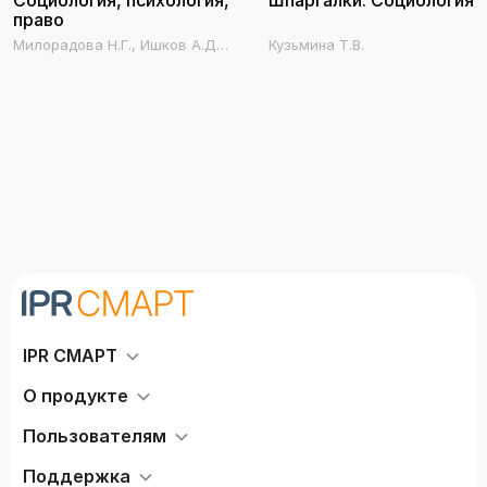
Социология, психология,
Шпаргалки. Социология
право
Милорадова Н.Г., Ишков А.Д.,
Кузьмина Т.В.
Романова Е.В., Савина Е.А.,
Иванова З.И., Голомазова
Т.Н., Власенко Л.В., Румянцев
С.Г., Чумакова О.В.,
Шныренков Е.А., Лебедев И.М.
IPR СМАРТ
О продукте
Пользователям
Поддержка