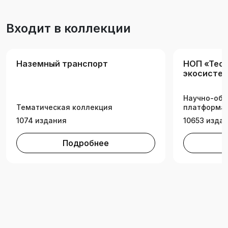
Входит в коллекции
Наземный транспорт
НОП «Tech
экосистем
техническ
Научно-обр
Тематическая коллекция
платформа 
1074 издания
10653 изда
Подробнее