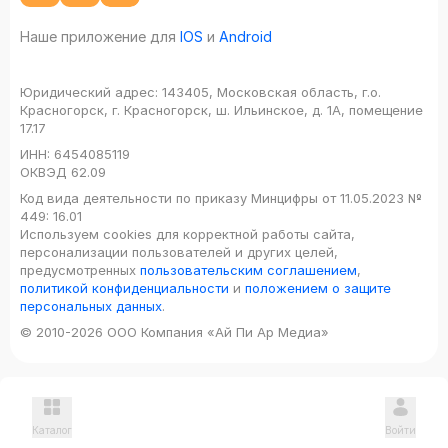
Наше приложение для
IOS
и
Android
Юридический адрес:
143405, Московская область, г.о.
Красногорск, г. Красногорск, ш. Ильинское, д. 1А, помещение
17.17
ИНН:
6454085119
ОКВЭД
62.09
Код вида деятельности по приказу Минцифры от 11.05.2023 №
449: 16.01
Используем cookies для корректной работы сайта,
персонализации пользователей и других целей,
предусмотренных
пользовательским соглашением
,
политикой конфиденциальности
и
положением о защите
персональных данных
.
© 2010-2026 ООО Компания «Ай Пи Ар Медиа»
Каталог
Войти