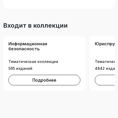
деятельность и содержит основные
теоретические вопросы, включаемые в билеты
для зачетов и экзаменов.
Входит в коллекции
Информационная
Юриспруд
безопасность
Тематическая коллекция
Тематическ
595 изданий
4842 издан
Подробнее