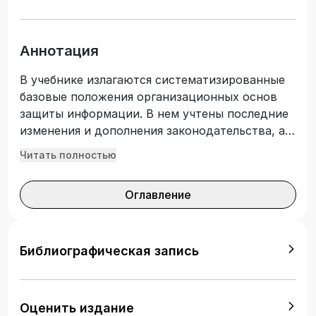
Аннотация
В учебнике излагаются систематизированные
базовые положения организационных основ
защиты информации. В нем учтены последние
изменения и дополнения законодательства, а
также современное состояние
Читать полностью
правоприменительной практики.
Соответствует актуальным требованиям
Оглавление
федерального государственного
образовательного стандарта высшего
образования. Предназначен для студентов,
изучающих учебную дисциплину: «Правовое
Библиографическая запись
регулирование информационной
безопасности», направление специальности
40.05.04 Судебная и прокурорская
Оценить издание