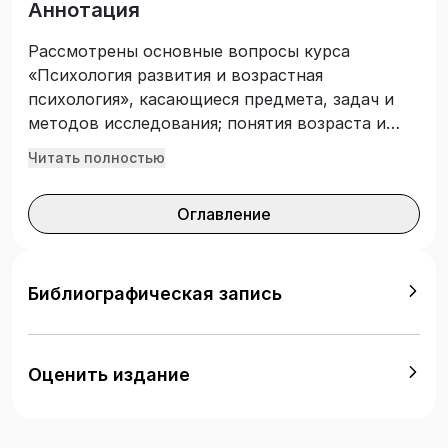
Аннотация
Рассмотрены основные вопросы курса
«Психология развития и возрастная
психология», касающиеся предмета, задач и
методов исследования; понятия возраста и
проблемы периодизации психического
Читать полностью
развития; представления о закономерностях
психического развития. Пособие
Оглавление
соответствует государственному
образовательному стандарту высшего
образования Российской Федерации и
направлено на детальное изучение курса
Библиографическая запись
студентами по направлению 37.03.01
«Психология», профиль «Прикладная и
практическая психология».
Оценить издание