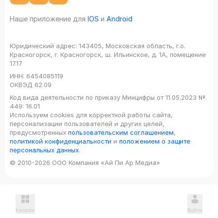
Наше приложение для
IOS
и
Android
Юридический адрес:
143405, Московская область, г.о.
Красногорск, г. Красногорск, ш. Ильинское, д. 1А, помещение
17.17
ИНН:
6454085119
ОКВЭД
62.09
Код вида деятельности по приказу Минцифры от 11.05.2023 №
449: 16.01
Используем cookies для корректной работы сайта,
персонализации пользователей и других целей,
предусмотренных
пользовательским соглашением
,
политикой конфиденциальности
и
положением о защите
персональных данных
.
© 2010-2026 ООО Компания «Ай Пи Ар Медиа»
Каталог
Войти