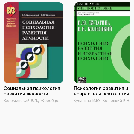
Социальная психология
Психология развития и
развития личности
возрастная психология.
Полный жизненный цикл
Коломинский Я.Л., Жеребцов
Кулагина И.Ю., Колюцкий В.Н.
развития человека
С.Н.