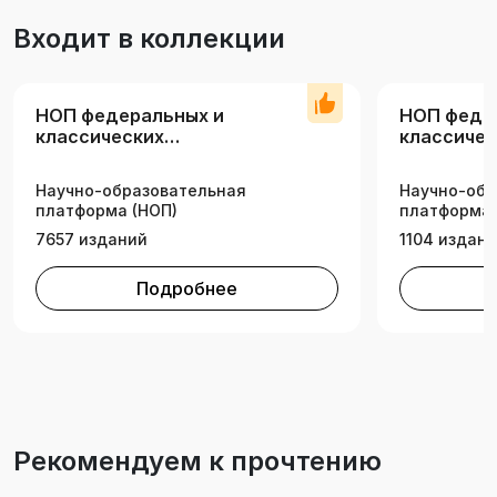
Входит в коллекции
НОП федеральных и
НОП феде
классических
классичес
университетов
университ
Научно-образовательная
Научно-обр
платформа (НОП)
платформа 
7657 изданий
1104 издан
Подробнее
Рекомендуем к прочтению