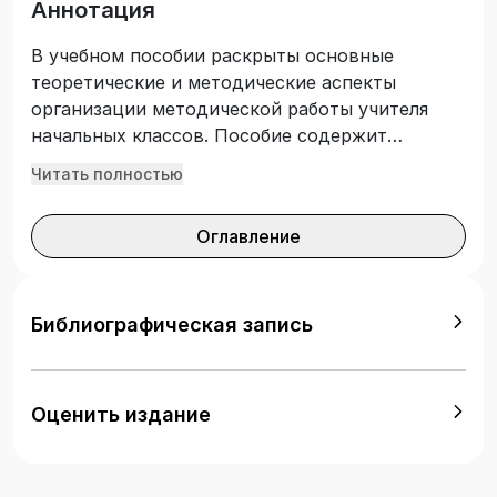
Аннотация
В учебном пособии раскрыты основные
теоретические и методические аспекты
организации методической работы учителя
начальных классов. Пособие содержит
материалы для занятий по дисциплине
Читать полностью
«Методическая работа учителя начальных
классов»: теоретический материал, задания к
Оглавление
практическим занятиям и список литературы
для самостоятельного изучения материала. В
книге представлены рекомендации по
организации методической работы учителя
Библиографическая запись
начальных классов. Подготовлено с учетом
требований Федерального государственного
образовательного стандарта высшего
Оценить издание
образования. Предназначено для студентов
педагогических вузов, изучающих дисциплину
«Методическая работа учителя начальных