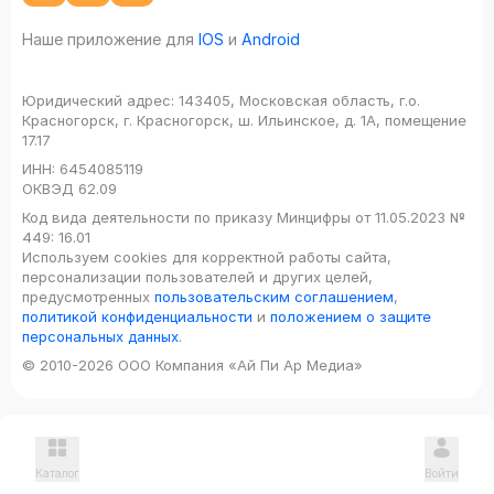
Наше приложение для
IOS
и
Android
Юридический адрес:
143405, Московская область, г.о.
Красногорск, г. Красногорск, ш. Ильинское, д. 1А, помещение
17.17
ИНН:
6454085119
ОКВЭД
62.09
Код вида деятельности по приказу Минцифры от 11.05.2023 №
449: 16.01
Используем cookies для корректной работы сайта,
персонализации пользователей и других целей,
предусмотренных
пользовательским соглашением
,
политикой конфиденциальности
и
положением о защите
персональных данных
.
© 2010-2026 ООО Компания «Ай Пи Ар Медиа»
Каталог
Войти