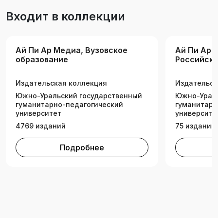
классов». Будет полезно также
Входит в коллекции
преподавателям, руководителям и педагогам
образовательных организаций в процессе
повышения квалификации и организации
Ай Пи Ар Медиа, Вузовское
Ай Пи Ар 
деятельности.
образование
Российск
государс
професси
Издательская коллекция
Издательск
педагогич
Южно-Уральский государственный
универси
Южно-Ураль
гуманитарно-педагогический
гуманитарн
университет
университе
4769 изданий
75 изданий
Подробнее