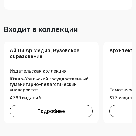
Подготовлено с учетом требований
Федерального государственного
образовательного стандарта высшего
образования. Предназначено для студентов,
Входит в коллекции
обучающихся по направлениям подготовки
«Архитектура» и «Дизайн архитектурной
среды», изучающих дисциплины «Правовое
Ай Пи Ар Медиа, Вузовское
Архитект
регулирование градостроительной
образование
деятельности», «Правовые основы
архитектурно-градостроительной
Издательская коллекция
деятельности».
Южно-Уральский государственный
гуманитарно-педагогический
университет
Тематическ
4769 изданий
877 издани
Подробнее