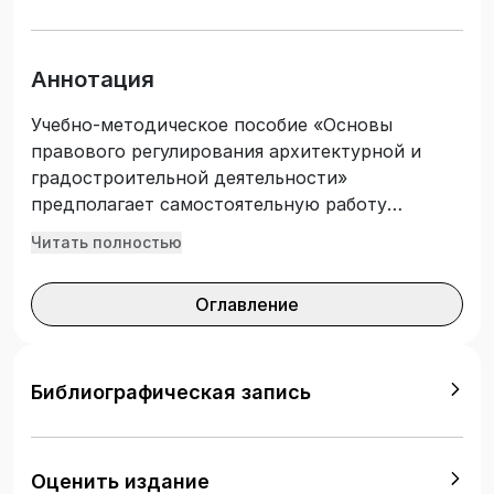
Аннотация
Учебно-методическое пособие «Основы
правового регулирования архитектурной и
градостроительной деятельности»
предполагает самостоятельную работу
обучающихся в форме практических занятий,
Читать полностью
которая направлена на глубокое творческое
осмысление лекционного материала, учебной и
Оглавление
научной литературы, а также на развитие
правового мышления. Задача пособия
заключается в формировании теоретических
знаний и практических способностей
Библиографическая запись
обучающегося в системе законодательной
области правового регулирования будущей
профессиональной деятельности специалиста.
Оценить издание