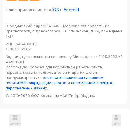
Наше приложение для
IOS
и
Android
Юридический адрес:
143405, Московская область, г.о.
Красногорск, г. Красногорск, ш. Ильинское, д. 1А, помещение
17.17
ИНН:
6454085119
ОКВЭД
62.09
Код вида деятельности по приказу Минцифры от 11.05.2023 №
449: 16.01
Используем cookies для корректной работы сайта,
персонализации пользователей и других целей,
предусмотренных
пользовательским соглашением
,
политикой конфиденциальности
и
положением о защите
персональных данных
.
© 2010-2026 ООО Компания «Ай Пи Ар Медиа»
Каталог
Войти