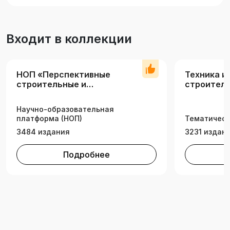
Входит в коллекции
НОП «Перспективные
Техника и
строительные и
строител
инженерные технологии»
Научно-образовательная
платформа (НОП)
Тематическ
3484 издания
3231 издан
Подробнее