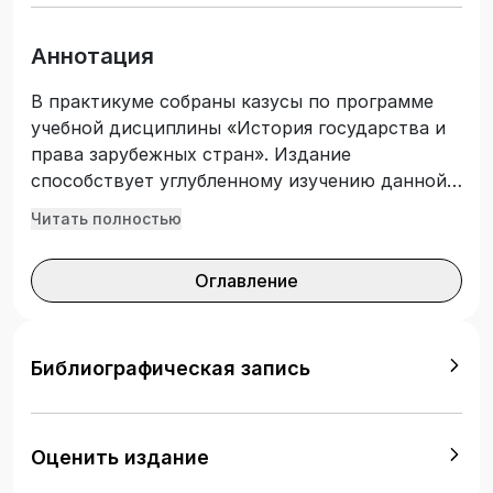
Аннотация
В практикуме собраны казусы по программе
учебной дисциплины «История государства и
права зарубежных стран». Издание
способствует углубленному изучению данной
дисциплины, исследованию основных
Читать полностью
правовых источников и формированию
способности применять полученные
Оглавление
теоретические знания на практике.
Предназначено для обучающихся в
юридических вузах и факультетах по
программам высшего образования по
Библиографическая запись
укрупненной группе специальностей и
направлений подготовки 40.00.00
Юриспруденция, а также аспирантов и
Оценить издание
преподавателей.