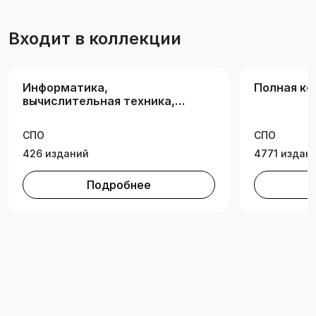
специальностей среднего профессионального
образования «Информатика и вычислительная
Входит в коллекции
техника» и укрупненной группе
специальностей «Информационная
безопасность», изучающих дисциплины «Базы
Информатика,
Полная ко
данных», «Основы проектирования баз
вычислительная техника,
данных».
информационные
технологии
СПО
СПО
426 изданий
4771 издан
Подробнее