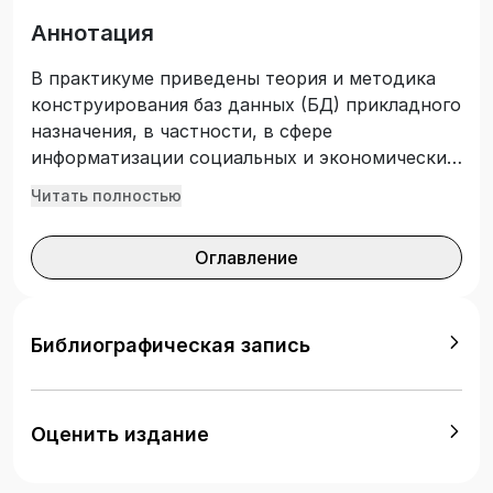
Аннотация
В практикуме приведены теория и методика
конструирования баз данных (БД) прикладного
назначения, в частности, в сфере
информатизации социальных и экономических
процессов. Рассмотрены вопросы
Читать полностью
предпроектного обследования предметной
области БД, проектирования и разработки БД,
Оглавление
в том числе создания структур данных и их
нормализации, формирования области
запросов к БД. Отдельное внимание уделено
программированию обработки данных БД
Библиографическая запись
посредством интегрированной среды
разработки Microsoft Visual Studio для создания
информационных систем. Практикум
Оценить издание
предназначен для студентов, обучающихся по
укрупненной группе профессий и