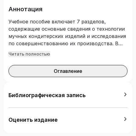
Аннотация
Учебное пособие включает 7 разделов,
содержащие основные сведения о технологии
мучных кондитерских изделий и исследования
по совершенствованию их производства. В
учебном пособии приведены сведения о
Читать полностью
технологии приготовления печенья, галет,
крекеров, пряников, кексов, вафель, тортов и
Оглавление
пирожных. Учебное пособие предназначено для
освоения теоретических знаний по
дисциплине «Технология мучных кондитерских
изделий» для обучающихся по направлению
Библиографическая запись
подготовки 19.03.02 Продукты питания из
растительного сырья.
Оценить издание