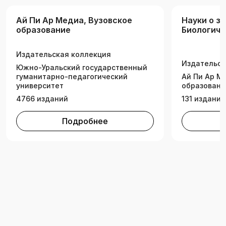
Ай Пи Ар Медиа, Вузовское
Науки о з
образование
Биологиче
Издательская коллекция
Издательск
Южно-Уральский государственный
гуманитарно-педагогический
Ай Пи Ар М
университет
образовани
4766 изданий
131 издание
Подробнее