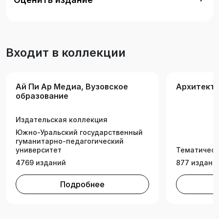
государственным образовательным
стандартом высшего образования.
Предназначено для студентов, обучающихся
по направлению подготовки «Архитектура» и
Входит в коллекции
изучающих дисциплину «Архитектурное
проектирование».
Ай Пи Ар Медиа, Вузовское
Архитект
образование
Издательская коллекция
Южно-Уральский государственный
гуманитарно-педагогический
университет
Тематическ
4769 изданий
877 издани
Подробнее