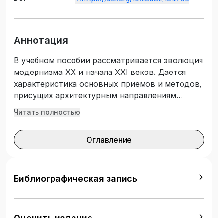
Аннотация
В учебном пособии рассматривается эволюция
модернизма ХХ и начала XXI веков. Дается
характеристика основных приемов и методов,
присущих архитектурным направлениям
модернизма и постмодернизма ХХ века, а
Читать полностью
также новейшим направлениям XXI века.
Приводятся примеры выполнения
Оглавление
практических упражнений, необходимых для
усвоения принципов формообразования
каждой архитектурной концепции.
Иллюстративный материал делает учебное
Библиографическая запись
пособие полезным как для студентов, так и для
преподавателей. Подготовлено в
соответствии с Федеральным
Оценить издание