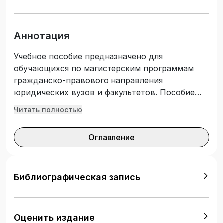
Аннотация
Учебное пособие предназначено для
обучающихся по магистерским программам
гражданско-правового направления
юридических вузов и факультетов. Пособие
состоит из двух частей: первая часть включает
Читать полностью
в себя общие сведения об английском языке
для академических целей, упражнения для
Оглавление
развития умений написания аннотаций и
реферирования научного текста на английском
языке, русско-английский глоссарий
общенаучной лексики; вторая часть содержит
Библиографическая запись
профессионально направленные аутентичные и
адаптированные учебные тексты (для
изучающего, ознакомительного и
Оценить издание