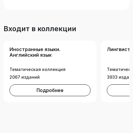
просмотрового чтения), краткий глоссарий
основных терминов с определениями по теме
раздела, упражнения, статьи для
реферирования.
Входит в коллекции
Иностранные языки.
Лингвист
Английский язык
Тематическая коллекция
Тематическ
2067 изданий
3933 издан
Подробнее