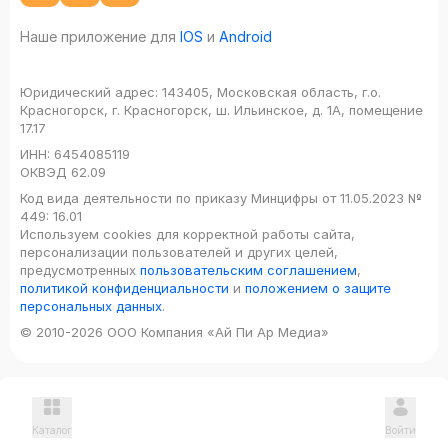
Наше приложение для
IOS
и
Android
Юридический адрес:
143405, Московская область, г.о.
Красногорск, г. Красногорск, ш. Ильинское, д. 1А, помещение
17.17
ИНН:
6454085119
ОКВЭД
62.09
Код вида деятельности по приказу Минцифры от 11.05.2023 №
449: 16.01
Используем cookies для корректной работы сайта,
персонализации пользователей и других целей,
предусмотренных
пользовательским соглашением
,
политикой конфиденциальности
и
положением о защите
персональных данных
.
© 2010-2026 ООО Компания «Ай Пи Ар Медиа»
Каталог
Войти