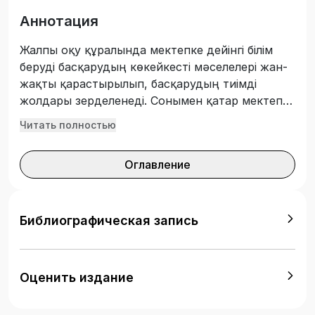
Аннотация
Жалпы оқу құралында мeктeпкe дeйінгі білім
бeруді басқарудың көкeйкeсті мәсeлeлeрі жан-
жақты қарастырылып, басқарудың тиімді
жолдары зeрдeлeнeді. Сонымен қатар мектепке
дейінгі білім беруді басқарудың теориясы мен
Читать полностью
практи-касы туралы мәліметтер берілген.
«Мектепке дейінгі білім беруді басқару» пәнін
Оглавление
оқитын колледж студенттеріне ұсынылады.
Библиографическая запись
Оценить издание