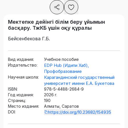
Мектепке дейінгі білім беру ұйымын
басқару. ТжКБ үшін оқу құралы
Бейсенбекова Г.Б.
Вид издания:
Учебное пособие
Издательство:
EDP Hub (Идипи Хаб),
Профобразование
Научная школа:
Карагандинский государственный
университет имени Е.А. Букетова
ISBN:
978-5-4488-2684-9
Год издания:
2026 г.
Страниц:
190
Место издания:
Алматы, Саратов
DOI:
https://doi.org/10.23682/154935