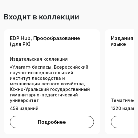
Входит в коллекции
EDP Hub, Профобразование
Издания н
(для РК)
языке
Издательская коллекция
«Ұлағат» баспасы, Всероссийский
научно-исследовательский
институт лесоводства и
механизации лесного хозяйства,
Южно-Уральский государственный
гуманитарно-педагогический
университет
Тематическ
459 изданий
1320 издан
Подробнее