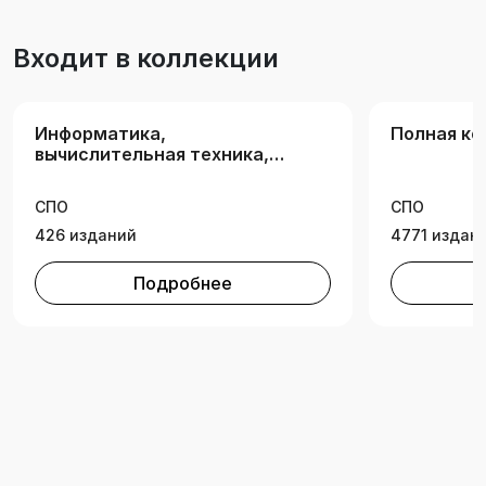
Входит в коллекции
Информатика,
Полная ко
вычислительная техника,
информационные
технологии
СПО
СПО
426 изданий
4771 издан
Подробнее