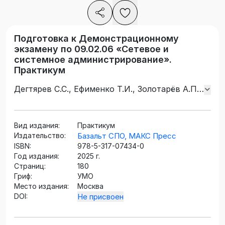
Подготовка к Демонстрационному
экзамену по 09.02.06 «Сетевое и
системное администрирование».
Практикум
Дегтярев С.С., Ефименко Т.И., Золотарёв А.П.,
Морозов И.М., Носенко Д.И., Уймин А.Г.,
Шальнев В.В.
Вид издания:
Практикум
Издательство:
Базальт СПО, МАКС Пресс
ISBN:
978-5-317-07434-0
Год издания:
2025 г.
Страниц:
180
Гриф:
УМО
Место издания:
Москва
DOI:
Не присвоен