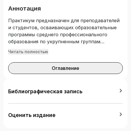
Аннотация
Практикум предназначен для преподавателей
и студентов, осваивающих образовательные
программы среднего профессионального
образования по укрупненным группам
«Информационная безопасность»,
Читать полностью
«Информатика и вычислительная техника»,
«Электроника, радиотехника и системы связи»
Оглавление
в целях повышения уровня знаний и умений в
области профессиональной деятельности по
направлению «Сетевое и системное
администрирование» с применением ИТ-
Библиографическая запись
инфраструктуры на базе отечественных ИТ
технологий.
Оценить издание