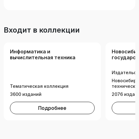
АВТФ направлений 09.03.01 «Информатика и
вычислительная техника» и 09.03.04
«Программная инженерия».
Входит в коллекции
Информатика и
Новосиби
вычислительная техника
государс
техническ
Издательск
Новосибирс
Тематическая коллекция
технически
3600 изданий
2076 издан
Подробнее