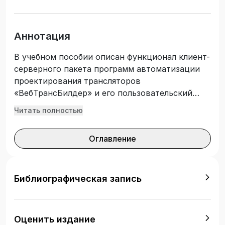
Аннотация
В учебном пособии описан функционал клиент-
серверного пакета программ автоматизации
проектирования трансляторов
«ВебТрансБилдер» и его пользовательский
интерфейс. Изложены теоретические основы
Читать полностью
проектирования всех основных этапов
процесса трансляции: лексического,
Оглавление
синтаксического и семантического анализа, а
также разработки виртуальной машины как
основы интерпретатора. Приводятся
рекомендации по эффективному применению
Библиографическая запись
пакета «ВебТрансБилдер» для успешного
освоения всех тем учебного материала.
Учебное пособие предназначено для студентов
Оценить издание