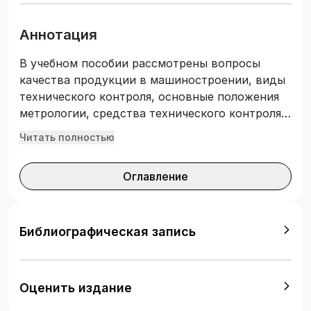
Аннотация
В учебном пособии рассмотрены вопросы
качества продукции в машиностроении, виды
технического контроля, основные положения
метрологии, средства технического контроля
показателей качества деталей и изделий, а
Читать полностью
также примеры контроля отдельных
параметров качества боеприпасов – линейных
Оглавление
размеров, пространственных отклонений,
качества поверхности, механических свойств
деталей. Отдельно рассмотрено
статистическое регулирование
Библиографическая запись
технологических процессов. Учебник
предназначен для студентов и аспирантов
технических университетов и
Оценить издание
машиностроительных вузов, курсантов