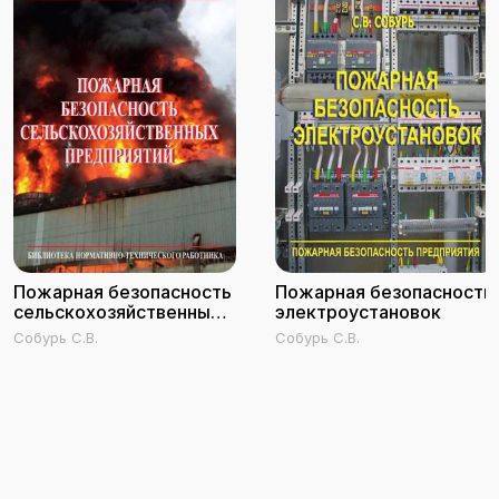
Пожарная безопасность
Пожарная безопасность
сельскохозяйственных
электроустановок
предприятий
Собурь С.В.
Собурь С.В.