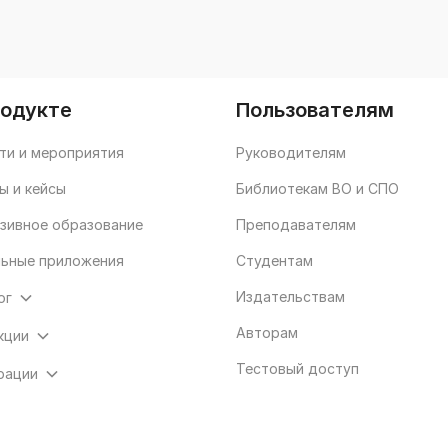
родукте
Пользователям
ти и мероприятия
Руководителям
ы и кейсы
Библиотекам ВО и СПО
зивное образование
Преподавателям
ьные приложения
Студентам
Издательствам
ог
Авторам
кции
Тестовый доступ
рации