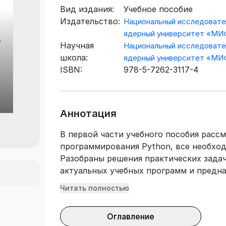
Вид издания:
Учебное пособие
Издательство:
Национальный исследовате
ядерный университет «М
Научная
Национальный исследовате
школа:
ядерный университет «М
ISBN:
978-5-7262-3117-4
Аннотация
В первой части учебного пособия расс
программирования Python, все необход
Разобраны решения практических задач
актуальных учебных программ и предна
и магистратуре по направлениям подго
Читать полностью
технологии». Данное пособие также пр
технических вузов, которые хотят раз
Оглавление
изображений.