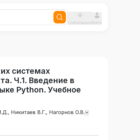
Слабовидящим
Войти
ких системах
а. Ч.1. Введение в
ыке Python. Учебное
.Д., Никитаев В.Г., Нагорнов О.В.