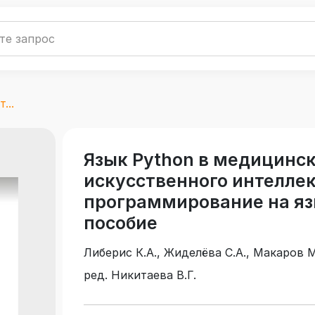
...
Язык Python в медицинс
искусственного интеллект
программирование на яз
пособие
Либерис К.А., Жиделёва С.А., Макаров М
ред. Никитаева В.Г.