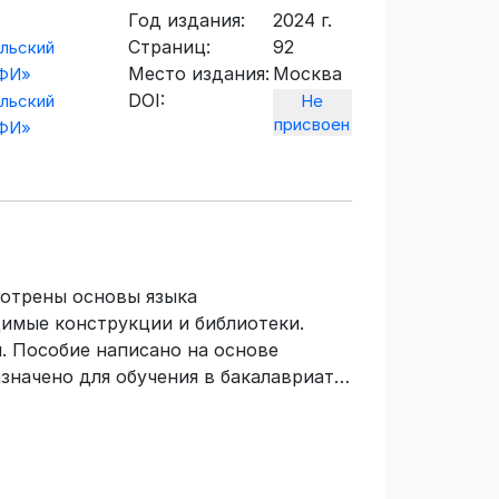
Год издания:
2024 г.
Страниц:
92
льский
Место издания:
Москва
ИФИ»
DOI:
льский
Не
присвоен
ИФИ»
мотрены основы языка
имые конструкции и библиотеки.
. Пособие написано на основе
значено для обучения в бакалавриате
товки «Биотехнические системы и
едназначено для студентов
виваться в области медицинских