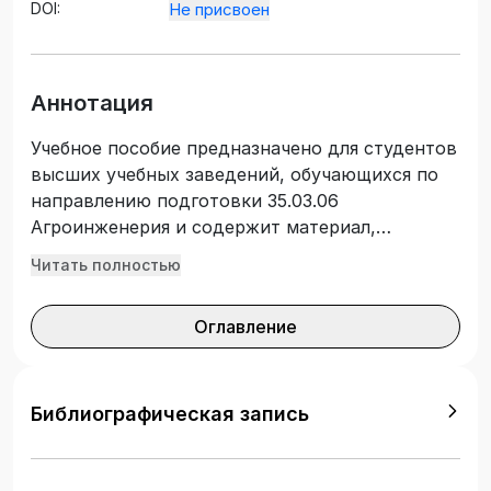
DOI:
Не присвоен
Аннотация
Учебное пособие предназначено для студентов
высших учебных заведений, обучающихся по
направлению подготовки 35.03.06
Агроинженерия и содержит материал,
необходимый для изучения дисциплины
Читать полностью
«Технология ремонта машин». Рассмотрены
методики выбора ресурсосберегающих
Оглавление
технологий восстановления деталей с.–х.
техники, оптимальных режимов нанесения
покрытий и последующей механической
обработки; разработки технологической
Библиографическая запись
документации на восстановление деталей,
определения норм времени на проведение
ремонтных работ.