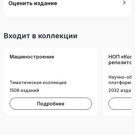
Оценить издание
Входит в коллекции
Машиностроение
НОП «Кол
репозитор
аграрных 
Научно-обр
Тематическая коллекция
платформа 
1508 изданий
2032 издан
Подробнее