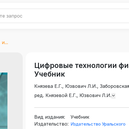
и...
Цифровые технологии фи
Учебник
Князева Е.Г., Юзвович Л.И., Заборовская 
Львова М.И., Торопова И.В.
ред. Князевой Е.Г., Юзвович Л.И.
Вид издания:
Учебник
Издательство:
Издательство Уральского