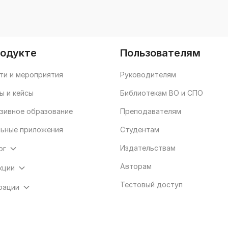
родукте
Пользователям
ти и мероприятия
Руководителям
ы и кейсы
Библиотекам ВО и СПО
зивное образование
Преподавателям
ьные приложения
Студентам
Издательствам
ог
Авторам
кции
Тестовый доступ
рации