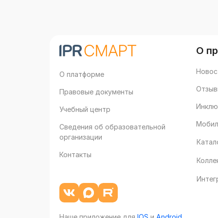
О п
Новос
О платформе
Отзыв
Правовые документы
Инклю
Учебный центр
Мобил
Сведения об образовательной
организации
Катал
Контакты
Колле
Интег
Наше приложение для
IOS
и
Android