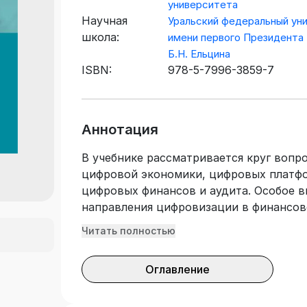
университета
Научная
Уральский федеральный ун
школа:
имени первого Президента
Б.Н. Ельцина
ISBN:
978-5-7996-3859-7
Аннотация
В учебнике рассматривается круг воп
цифровой экономики, цифровых платфо
цифровых финансов и аудита. Особое 
направления цифровизации в финансов
трендам управления государственными
Читать полностью
государственной бюджетной системе к
платформе, цифровым решениям в дене
Оглавление
рассматривается мировой опыт испол
технологий, в том числе блокчейн, Insur
Практико-ориентированный подход отлич