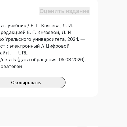
 «Финансы и кредит», может быть
Оценить издание
номика и управление», магистрантам,
м финансово‑кредитной сферы и
 учебник / Е. Г. Князева, Л. И.
 редакцией Е. Г. Князевой, Л. И.
о Уральского университета, 2024. —
кст : электронный // Цифровой
айт]. — URL:
details (дата обращения: 05.08.2026).
зователей
Скопировать