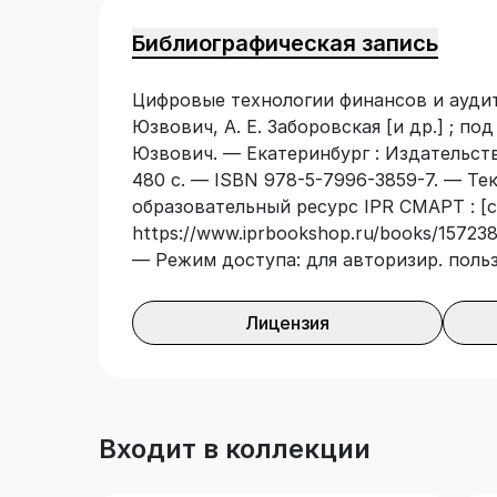
для студентов направления подготовки
Библиографическая запись
полезен студентам УГСН 38.00.00 «Эко
аспирантам и практическим работника
Цифровые технологии финансов и аудита :
корпоративного сектора экономики.
Юзвович, А. Е. Заборовская [и др.] ; под
Юзвович. — Екатеринбург : Издательств
480 с. — ISBN 978-5-7996-3859-7. — Те
образовательный ресурс IPR СМАРТ : [с
https://www.iprbookshop.ru/books/157238/
— Режим доступа: для авторизир. поль
Лицензия
Входит в коллекции