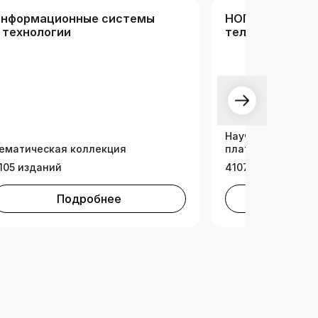
нформационные системы
НОП «Информа
 технологии
телекоммуника
квантовые тех
Научно-образова
ематическая коллекция
платформа (НОП)
105 изданий
4107 изданий
Подробнее
Под