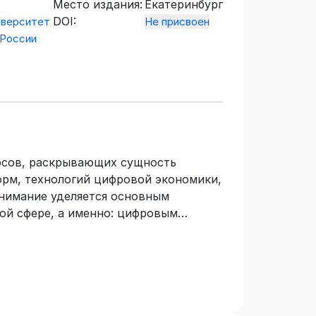
Место издания:
Екатеринбург
DOI:
иверситет
Не присвоен
 России
росов, раскрывающих сущность
рм, технологий цифровой экономики,
внимание уделяется основным
ой сфере, а именно: цифровым
 и муниципальными финансами,
ак цифровой интегрированной
жно-кредитной сфере. Детально
ьзования цифровых финансовых
 Tech, Reg Tech, Wealth Tech.
ает гл. 4, 5. Учебник предназначен