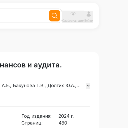
Слабовидящим
Войти
нансов и аудита.
А.Е., Бакунова Т.В., Долгих Ю.А.,
Год издания:
2024 г.
Страниц:
480