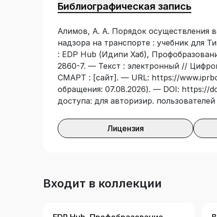
Библиографическая запись
«Порядок осуществления ветеринарно-
транспорте».
Алимов, А. А. Порядок осуществления 
надзора на транспорте : учебник для Т
: EDP Hub (Идипи Хаб), Профобразовани
2860-7. — Текст : электронный // Цифр
СМАРТ : [сайт]. — URL: https://www.iprb
обращения: 07.08.2026). — DOI: https://
доступа: для авторизир. пользователей
Лицензия
Входит в коллекции