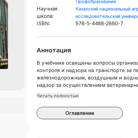
Профобразование
Научная
Казахский национальный аг
школа:
исследовательский универ
ISBN:
978-5-4488-2860-7
Аннотация
В учебнике освещены вопросы организ
контроля и надзора на транспорте за 
железнодорожным, воздушным и водным
надзор за осуществлением ветеринарн
территории Республики Казахстан от з
Читать полностью
экзотических болезней животных из др
главы сопровождаются вопросами для 
Оглавление
студентам лучше усвоить теорию и при
необходимые для практической работы.
образовательных учреждений среднего
колледжа, обучающихся по специально