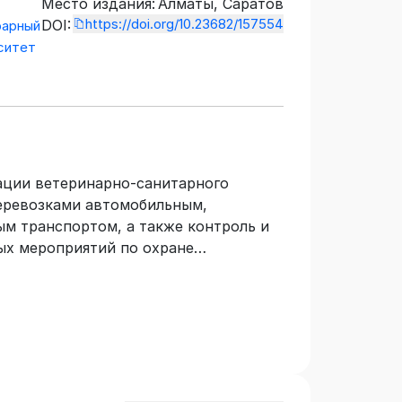
Место издания:
Алматы, Саратов
https://doi.org/10.23682/157554
DOI:
рарный
ситет
ации ветеринарно-санитарного
перевозками автомобильным,
 транспортом, а также контроль и
ых мероприятий по охране
аноса и распространения заразных и
угих государств. Материалы каждой
самоконтроля, что позволит
обрести навыки и умения,
 Учебник предназначен для студентов
 профессионального образования
стям ТиПО, изучающих дисциплину