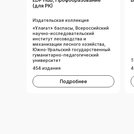
EDP Hub, Профобразование
В
(для РК)
Издательская коллекция
«Ұлағат» баспасы, Всероссийский
научно-исследовательский
институт лесоводства и
механизации лесного хозяйства,
Южно-Уральский государственный
гуманитарно-педагогический
университет
Т
454 издания
4
Подробнее