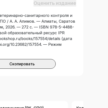
Оценить издание
санитарного контроля и надзора на
ветеринарно-санитарного контроля и
иПО / А. А. Алимов. — Алматы, Саратов
е, 2026. — 272 с. — ISBN 978-5-4488-
овой образовательный ресурс IPR
ookshop.ru/books/157554/details (дата
doi.org/10.23682/157554. — Режим
Скопировать