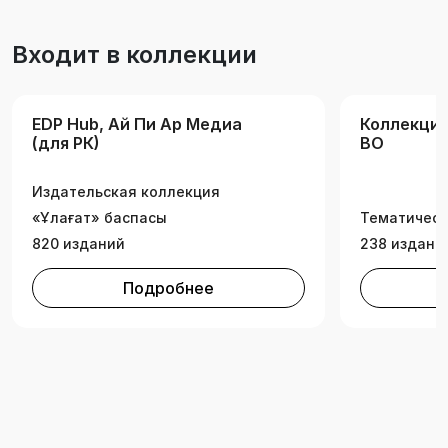
Входит в коллекции
EDP Hub, Ай Пи Ар Медиа
Коллекция
(для РК)
ВО
Издательская коллекция
«Ұлағат» баспасы
Тематическ
820 изданий
238 издани
Подробнее