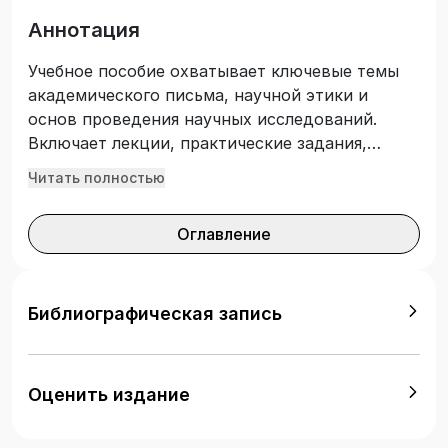
Аннотация
Учебное пособие охватывает ключевые темы
академического письма, научной этики и
основ проведения научных исследований.
Включает лекции, практические задания,
примеры по специальностям, а также
Читать полностью
самостоятельную работу студентов (СРО) в
формате научного доклада и статьи. Учебное
Оглавление
пособие предназначено для студентов,
обучающихся по специальностям
«Международный внутренний туризм»,
«Гостиничный и ресторанный бизнес»,
Библиографическая запись
«Организация индустрии туризма и
гостеприимства», «Спортивный туризм»,
«Спортивно-оздоровительный фитнес»,
Оценить издание
изучающих дисциплину «Введение в
академическое письмо».