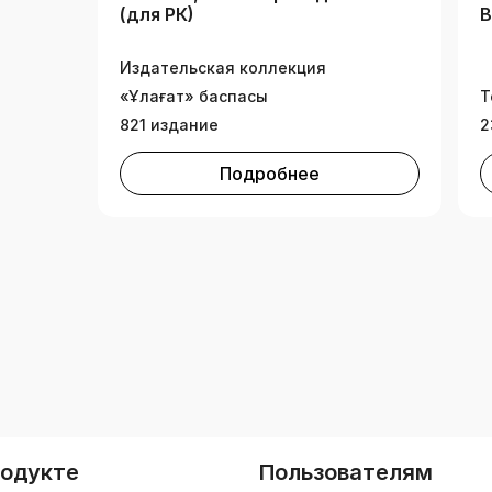
(для РК)
Издательская коллекция
«Ұлағат» баспасы
Т
821 издание
2
Подробнее
родукте
Пользователям