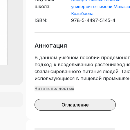
школа:
университет имени Манаша
Козыбаева
ISBN:
978-5-4497-5145-4
Аннотация
В данном учебном пособии продемонст
подход к возделыванию растениеводче
сбалансированного питания людей. Так
использующиеся в пищевой промышлен
необходимых населению продуктов, так
Читать полностью
растительное масло, томатная паста, к
квашеная продукция и продукция, кон
Оглавление
сохранения продукции показан в завис
условий в хранилище. Содержание изд
заключением, шестью главами о зернов
кормовом, масличном, овощном, плодо