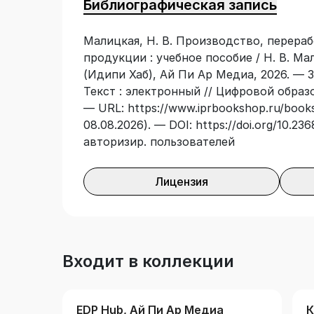
Библиографическая запись
направлениях. После каждой главы дан
рекомендуемая литература. Книга напи
Малицкая, Н. В. Производство, перера
подача материала познавательная, опи
продукции : учебное пособие / Н. В. М
иллюстраций, дает возможность с инте
(Идипи Хаб), Ай Пи Ар Медиа, 2026. — 3
Учебное пособие предназначено для ис
Текст : электронный // Цифровой образ
обучающимися и преподавателями обра
— URL: https://www.iprbookshop.ru/books
а также при изучении и преподавании 
08.08.2026). — DOI: https://doi.org/10.2
«Технология хранения и переработки р
авторизир. пользователей
Лицензия
Входит в коллекции
EDP Hub, Ай Пи Ар Медиа
К