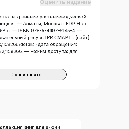
Оценить издание
ы вопросы для самоконтроля и
сана языком средней сложности,
ботка и хранение растениеводческой
рается на множество таблиц, схем и
алицкая. — Алматы, Москва : EDP Hub
ресом освоить учебный материал.
58 с. — ISBN 978-5-4497-5145-4. —
пользования в учебном процессе
овательный ресурс IPR СМАРТ : [сайт].
зовательных программ «Агрономия»,
/158266/details (дата обращения:
дисциплин «Растениеводство»,
3682/158266. — Режим доступа: для
астениеводческой продукции».
Скопировать
оллекция книг для е-юни