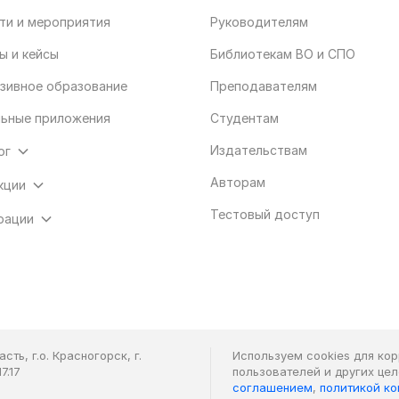
ти и мероприятия
Руководителям
ы и кейсы
Библиотекам ВО и СПО
зивное образование
Преподавателям
ьные приложения
Студентам
Издательствам
ог
Авторам
кции
Тестовый доступ
рации
ть, г.о. Красногорск, г.
Используем cookies для ко
7.17
пользователей и других це
соглашением
,
политикой к