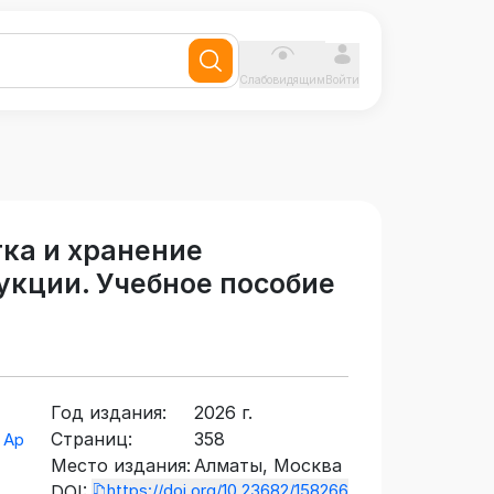
Слабовидящим
Войти
ка и хранение
укции. Учебное пособие
Год издания:
2026 г.
Страниц:
358
 Ар
Место издания:
Алматы, Москва
https://doi.org/10.23682/158266
DOI: