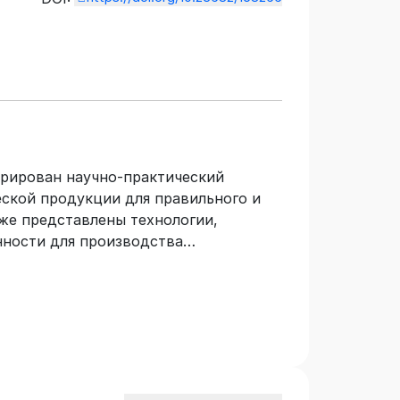
рирован научно-практический
ской продукции для правильного и
же представлены технологии,
ности для производства
их как мука, хлеб, макароны, крупы,
артофельный крахмал, солено-
сервированная сахаром. Процесс
имости от специально созданных
ания представлено введением,
ом, мучном, хлебопекарном, крупо-
во-ягодном и картофельном