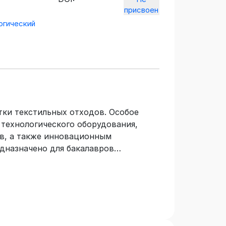
присвоен
огический
ки текстильных отходов. Особое
технологического оборудования,
ов, а также инновационным
дназначено для бакалавров
нологии и проектирование
быть полезно для научных работников,
одготовлено на кафедре технологии
зделий.