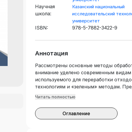
Научная
Казанский национальный
школа:
исследовательский технол
университет
ISBN:
978-5-7882-3422-9
Аннотация
Рассмотрены основные методы обработ
внимание уделено современным видам 
используемого для переработки отход
технологиям и «зеленым» методам. Пре
направления подготовки 29.03.02 «Тех
Читать полностью
текстильных изделий», а также может 
преподавателей и аспирантов вузов. П
Оглавление
химических и натуральных волокон и и