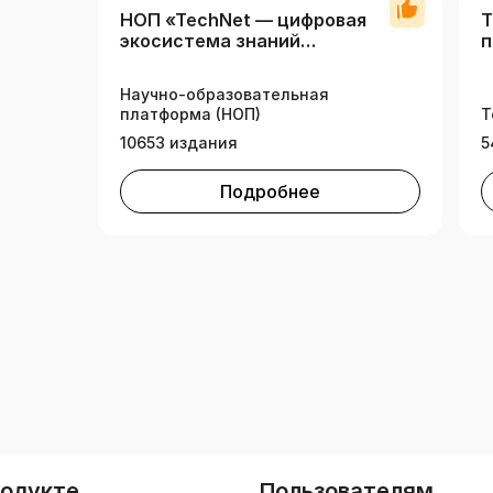
НОП «TechNet — цифровая
Т
экосистема знаний
п
технических вузов»
Научно-образовательная
платформа (НОП)
Т
10653 издания
5
Подробнее
родукте
Пользователям