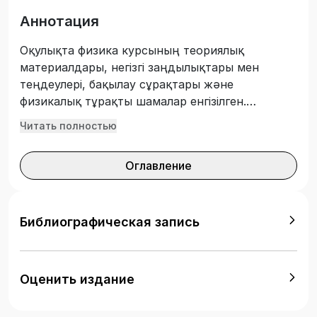
Аннотация
Оқулықта физика курсының теориялық
материалдары, негізгі заңдылықтары мен
теңдеулері, бақылау сұрақтары және
физикалық тұрақты шамалар енгізілген.
Оқулықта студенттердің өзіндік жұмыстарын
Читать полностью
да қолдануына қажетті қосымша
материалдармен толықтырылған. Оқулықта
Оглавление
«Инженерия және инженерлік іс»,
«Агроинженерия» дайындық бағыттары
бойынша оқытылатын физика курсының типтік
бағдарламасына сәйкес жазылған.
Библиографическая запись
Оценить издание