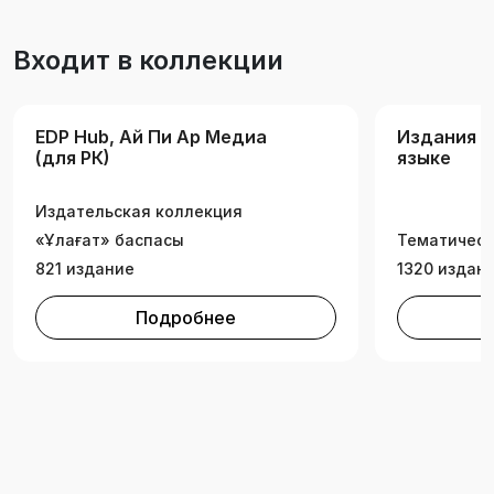
Входит в коллекции
EDP Hub, Ай Пи Ар Медиа
Издания н
(для РК)
языке
Издательская коллекция
«Ұлағат» баспасы
Тематическ
821 издание
1320 издан
Подробнее