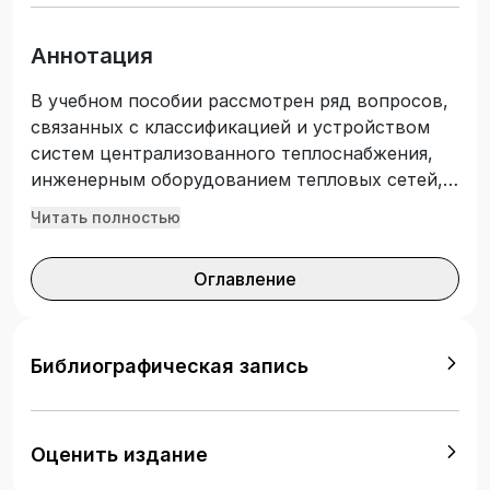
Аннотация
В учебном пособии рассмотрен ряд вопросов,
связанных с классификацией и устройством
систем централизованного теплоснабжения,
инженерным оборудованием тепловых сетей,
способами их прокладки, эксплуатационными
Читать полностью
свойствами теплоносителей — воды и
водяного пара, расчетом тепловых нагрузок на
Оглавление
отопление, вентиляцию, горячее
водоснабжение и технологию, тепловым,
гидравлическим и механическим расчетами
трубопроводов водяных и паровых тепловых
Библиографическая запись
сетей. Подготовлено в соответствии с
Федеральным государственным
образовательным стандартом высшего
Оценить издание
образования. Учебное пособие предназначено