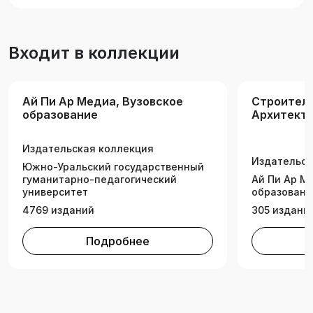
для студентов укрупненных групп «Электро- и
теплоэнергетика» и «Техника и технологии
строительства». Будет полезно всем, кого
Входит в коллекции
интересует изучение основ теплоснабжения,
проектирования систем теплоснабжения,
отпуска теплоты в теплоснабжении,
Ай Пи Ар Медиа, Вузовское
Строитель
устройства городских и промышленных
образование
Архитект
систем теплоснабжения.
Издательская коллекция
Издательск
Южно-Уральский государственный
гуманитарно-педагогический
Ай Пи Ар М
университет
образовани
4769 изданий
305 издани
Подробнее