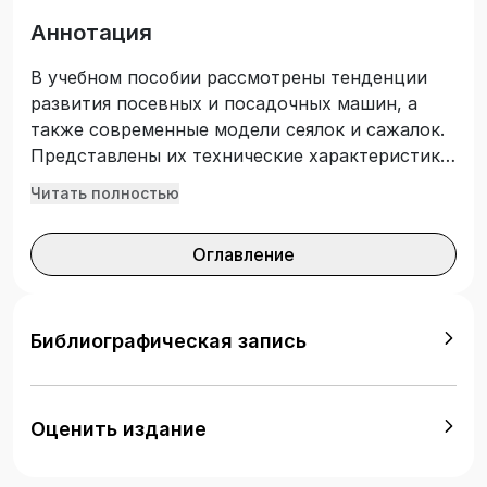
Аннотация
В учебном пособии рассмотрены тенденции
развития посевных и посадочных машин, а
также современные модели сеялок и сажалок.
Представлены их технические характеристики,
устройство, конструкции, настройки и
Читать полностью
принципы работы. Отдельно выделены
преимущества и недостатки рассматриваемых
Оглавление
агрегатов и машин. Учебное пособие
предназначено для студентов, обучающихся по
укрупненной группе профессий и
специальностей среднего профессионального
Библиографическая запись
образования «Сельское, лесное и рыбное
хозяйство», изучающих дисциплины
«Механизация технологий в растениеводстве»,
Оценить издание
«Основы механизации сельского хозяйства».