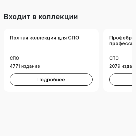
при завалах, при ДТП, на высоте».
Входит в коллекции
Полная коллекция для СПО
Профобра
професси
образован
СПО
СПО
4771 издание
2079 издан
Подробнее