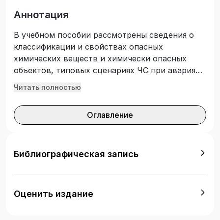
Аннотация
В учебном пособии рассмотрены сведения о
классификации и свойствах опасных
химических веществ и химически опасных
объектов, типовых сценариях ЧС при авариях
на них. Описаны способы, средства и
Читать полностью
организация аварийно‑спасательных работ при
химических авариях с указанием необходимых
Оглавление
мер безопасности. Учебное пособие
предназначено для студентов, обучающихся по
специальности среднего профессионального
образования «Защита в чрезвычайных
Библиографическая запись
ситуациях», изучающих дисциплины
«Правовые основы деятельности аварийно-
спасательных формирований», «Выполнение
Оценить издание
аварийно-спасательных работ в чрезвычайных
ситуациях», «Организация и выполнение АСР