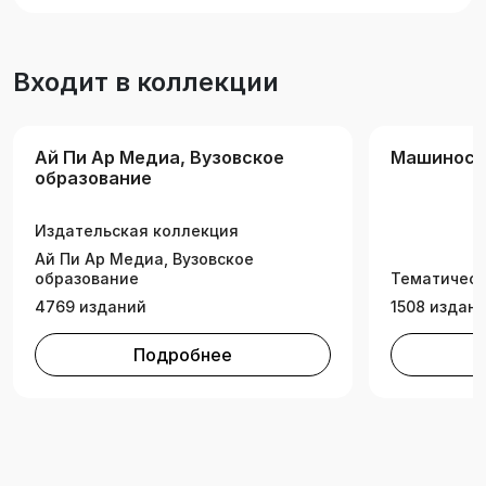
машиностроения».
Входит в коллекции
Ай Пи Ар Медиа, Вузовское
Машиност
образование
Издательская коллекция
Ай Пи Ар Медиа, Вузовское
образование
Тематическ
4769 изданий
1508 издан
Подробнее