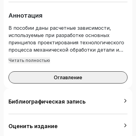
Аннотация
В пособии даны расчетные зависимости,
используемые при разработке основных
принципов проектирования технологического
процесса механической обработки детали и
представлен пример выполнения работы.
Читать полностью
Приведен список использованной литературы
и справочные материалы. Подготовлено с
Оглавление
учетом требований Федерального
государственного образовательного стандарта
высшего образования. Предназначено для
студентов вузов, обучающихся по
Библиографическая запись
направлению подготовки «Конструкторско-
технологическое обеспечение
машиностроительных производств»,
Оценить издание
изучающих дисциплину «Основы технологии