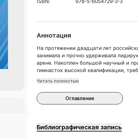
ISBN:
978-5-6054729-3-3
Аннотация
На протяжении двадцати лет российск
занимала и прочно удерживала лидир
арене. Накоплен большой научный и пр
гимнасток высокой квалификации, тре
переосмысления с точки зрения соврем
Читать полностью
Основное содержание монографии пос
художественной гимнастики, позволя
Оглавление
компетенции, необходимые в деятельн
Библиографическая запись