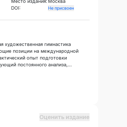
Место издания:
Москва
DOI:
Не присвоен
ая художественная гимнастика
ующие позиции на международной
актический опыт подготовки
бующий постоянного анализа,
енных тенденций развития общества.
вящено различным аспектам
ющим формировать профессиональные
ости тренера-преподавателя.
Оценить издание