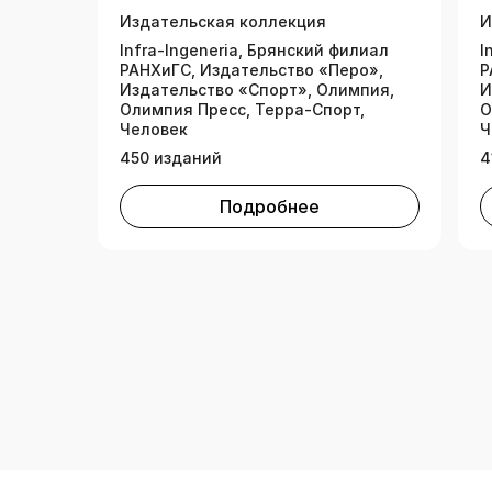
Издательская коллекция
И
Infra-lngeneria, Брянский филиал
I
РАНХиГС, Издательство «Перо»,
Р
Издательство «Спорт», Олимпия,
И
Олимпия Пресс, Терра-Спорт,
О
Человек
Ч
450 изданий
4
Подробнее