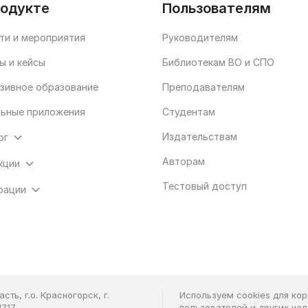
родукте
Пользователям
ти и мероприятия
Руководителям
ы и кейсы
Библиотекам ВО и СПО
зивное образование
Преподавателям
ьные приложения
Студентам
Издательствам
ог
Авторам
кции
Тестовый доступ
рации
ть, г.о. Красногорск, г.
Используем cookies для ко
7.17
пользователей и других це