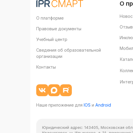
О п
Новос
О платформе
Отзыв
Правовые документы
Инклю
Учебный центр
Мобил
Сведения об образовательной
организации
Катал
Контакты
Колле
Интег
Наше приложение для
IOS
и
Android
Юридический адрес:
143405, Московская облас
Красногорск, ш. Ильинское, д. 1А, помещение 1