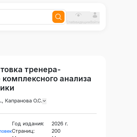
Слабовидящим
Войти
товка тренера-
 комплексного анализа
тики
., Капранова О.С.
Год издания:
2026 г.
Страниц:
200
ловек