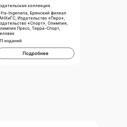
здательская коллекция
nfra-lngeneria, Брянский филиал
АНХиГС, Издательство «Перо»,
здательство «Спорт», Олимпия,
лимпия Пресс, Терра-Спорт,
еловек
11 изданий
Подробнее