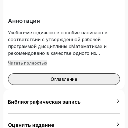
Аннотация
Учебно-методическое пособие написано в
соответствии с утвержденной рабочей
программой дисциплины «Математика» и
рекомендовано в качестве одного из
источников для изучения данного курса, а
Читать полностью
также для самостоятельной работы студентов,
обучающихся по направлению «Прикладная
Оглавление
геодезия» при их подготовке к контрольным
работам, прохождению тестирования и сдаче
зачета и экзамена. В методических указаниях
изложены основные понятия и теоремы
Библиографическая запись
линейной алгебры, аналитической геометрии и
математического анализа. Приведены типовые
примеры, которые поясняют использование
Оценить издание