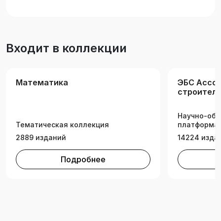
теоретических положений, и в дальнейшем
используются для изучения специальных
дисциплин.
Входит в коллекции
Математика
ЭБС Ассо
строитель
Научно-обр
Тематическая коллекция
платформа 
2889 изданий
14224 изда
Подробнее