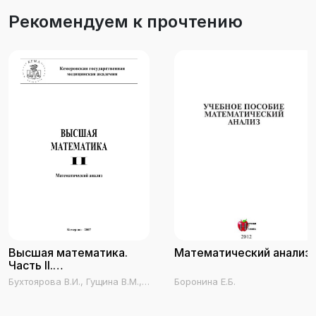
Рекомендуем к прочтению
Высшая математика.
Математический анализ
Часть II.
Математический анализ
Бухтоярова В.И., Гущина В.М.,
Боронина Е.Б.
Головко О.В., Дадаева Г.Н.