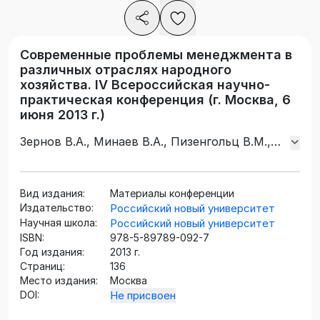
Современные проблемы менеджмента в
различных отраслях народного
хозяйства. IV Всероссийская научно-
практическая конференция (г. Москва, 6
июня 2013 г.)
Зернов В.А., Минаев В.А., Пизенгольц В.М.,
Жукова М.В., Бочкарёва Г.П., Бойко В.Л.,
Доронин А.И.
Вид издания:
Материалы конференции
Издательство:
Российский новый университет
Научная школа:
Российский новый университет
ISBN:
978-5-89789-092-7
Год издания:
2013 г.
Страниц:
136
Место издания:
Москва
DOI:
Не присвоен