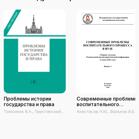
Проблемы истории
Современные проблемы
государства и права
воспитательного
процесса в вузе
Томсинов В.А., Пристанский
Анастасов Н.Ю., Вальков В.Б.,
И.С., Сафонов В.Н., Лысенко
Анастасов Н.Ю., Банных С.В.,
О.Л., Литаврина С.А., Лаптева
Ростова Н.Н., Барбараш Н.А.
Л.Е.