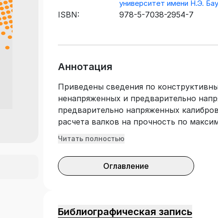
университет имени Н.Э. Ба
ISBN:
978-5-7038-2954-7
Аннотация
Приведены сведения по конструктивны
ненапряженных и предварительно напр
предварительно напряженных калибро
расчета валков на прочность по макси
прочность. Для студентов старших кур
Читать полностью
конструирование прокатных станов». 
курсовом и дипломном проектировании
Оглавление
Библиографическая запись