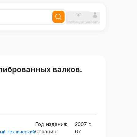
Слабовидящим
Войти
либрованных валков.
Год издания:
2007 г.
Страниц:
67
ый технический