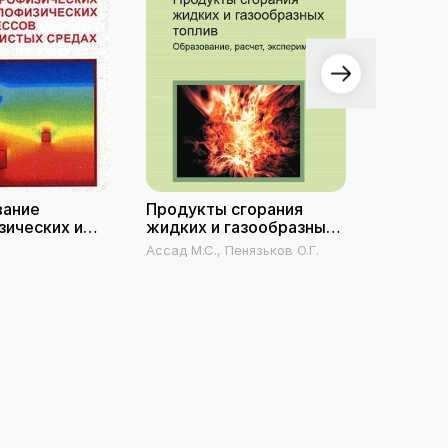
вание
Продукты сгорания
Расчеты
зических и
жидких и газообразных
теплоо
процессов в
топлив. Образование,
установ
Ассад М.С., Пенязьков О.Г.
Акулич П.В
средах
расчет, эксперимент