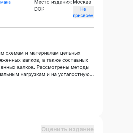
Место издания:
Москва
умана
DOI:
Не
присвоен
м схемам и материалам цельных
яженных валков, а также составных
ванных валков. Рассмотрены методы
мальным нагрузкам и на усталостную
сов, изучающих дисциплину «Расчет и
Пособие может быть использовано при
.
Оценить издание