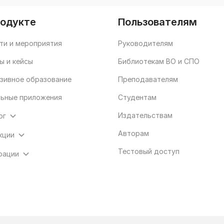
родукте
Пользователям
ти и мероприятия
Руководителям
ы и кейсы
Библиотекам ВО и СПО
зивное образование
Преподавателям
ьные приложения
Студентам
Издательствам
ог
Авторам
кции
Тестовый доступ
рации