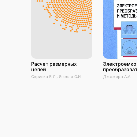
Расчет размерных
Электроемко
цепей
преобразоват
методы их ра
Скрипка В.Л., Ягелло О.И.
Джежора А.А.