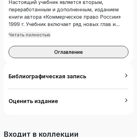
Настоящий учебник является вторым,
переработанным и дополненным, изданием
книги автора «Коммерческое право России»
1999 г. Учебник включает ряд новых глав и
параграфов, в нем учтены и отражены
Читать полностью
изменения в действующем законодательстве.
Книга подготовлена в соответствии с
Оглавление
Программой курса коммерческого права,
утвержденной кафедрой коммерческого права
юридического факультета МГУ. Учебник
написан в соответствии с современными
Библиографическая запись
требованиями, предъявляемыми к учебной
литературе, и Государственным стандартом
высшего юридического образования. В книге в
Оценить издание
систематизированном виде изложены
основные вопросы российского
коммерческого права: особенности правовой
отрасли, отличительные черты предмета
Входит в коллекции
регулирования, развитие структуры и