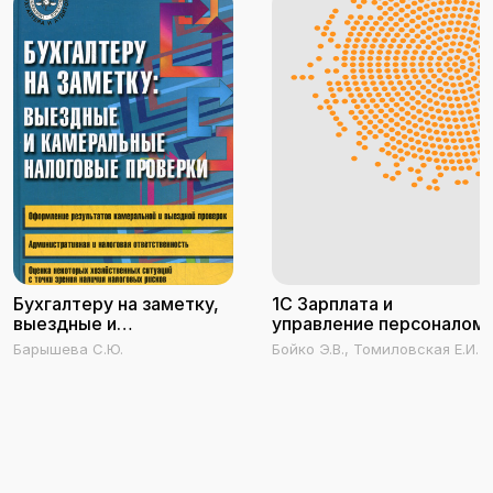
Бухгалтеру на заметку,
1С Зарплата и
выездные и
управление персоналом
камеральные налоговые
Барышева С.Ю.
Бойко Э.В., Томиловская Е.И.
проверки