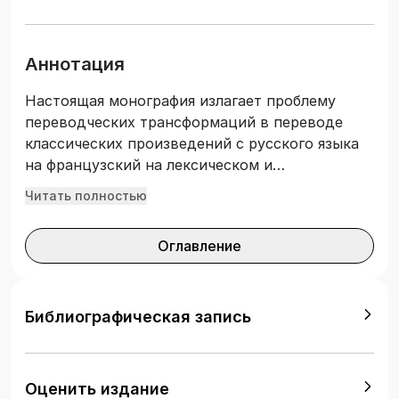
Аннотация
Настоящая монография излагает проблему
переводческих трансформаций в переводе
классических произведений с русского языка
на французский на лексическом и
синтаксическом уровнях. В первой главе
Читать полностью
уточнены понятия «перевод»,
«трансформация», «эквивалентность»,
Оглавление
«адекватность». Разработан алгоритм
подготовки к переводческой деятельности.
Предложены пути для улучшения качества
перевода художественного текста. Во второй
Библиографическая запись
главе проведен анализ лексических
преобразований в переводе художественного
текста на французский язык. Предложены
Оценить издание