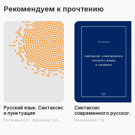
Рекомендуем к прочтению
Русский язык. Синтаксис
Синтаксис
и пунктуация
современного русского
языка в таблицах
Рогачева Е.Н., Фролова О.А.,
Рыженкова Т.В.
Лазуткина Е.А.