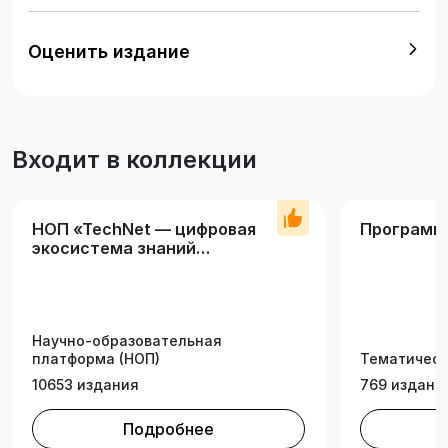
Большинство теоретических вопросов
сопровождается решением конкретных
Оценить издание
примеров с использованием современных
средств. Предназначено для студентов
технологических специальностей, может быть
полезно аспирантам и преподавателям.
Входит в коллекции
НОП «TechNet — цифровая
Программ
экосистема знаний
технических вузов»
Научно-образовательная
платформа (НОП)
Тематическ
10653 издания
769 издани
Подробнее