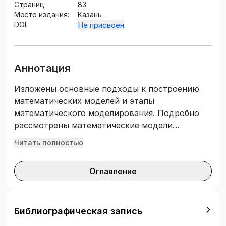
Страниц:
83
Место издания:
Казань
DOI:
Не присвоен
Аннотация
Изложены основные подходы к построению
математических моделей и этапы
математического моделирования. Подробно
рассмотрены математические модели
структуры потоков в химических аппаратах,
Читать полностью
тепло- и массообмена, а также кинетики
химических реакций. В качестве примера
Оглавление
приведено построение моделей химического
реактора. Изложен вероятностный подход к
математическому моделированию,
рассмотрены различные уравнения регрессии,
Библиографическая запись
а также методы планирования эксперимента.