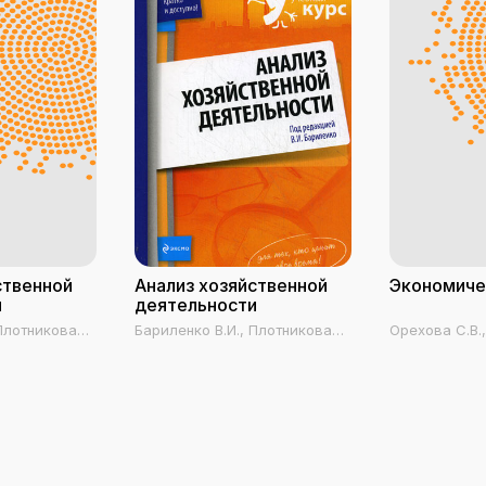
ственной
Анализ хозяйственной
Экономиче
и
деятельности
 Плотникова
Бариленко В.И., Плотникова
Орехова С.В.,
В.В.,
Л.К., Скачкова Р.В.