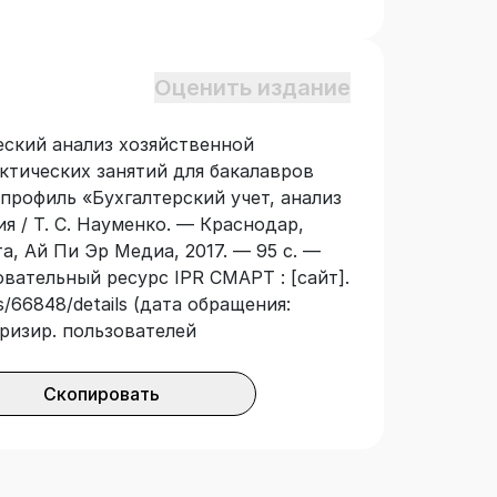
Экономика», профиль «Бухгалтерский
 форм обучения.
Оценить издание
еский анализ хозяйственной
актических занятий для бакалавров
профиль «Бухгалтерский учет, анализ
я / Т. С. Науменко. — Краснодар,
, Ай Пи Эр Медиа, 2017. — 95 с. —
овательный ресурс IPR СМАРТ : [сайт].
s/66848/details (дата обращения:
оризир. пользователей
Скопировать