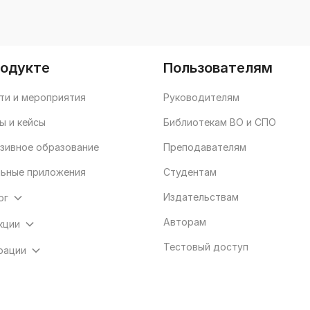
родукте
Пользователям
ти и мероприятия
Руководителям
ы и кейсы
Библиотекам ВО и СПО
зивное образование
Преподавателям
ьные приложения
Студентам
Издательствам
ог
Авторам
кции
Тестовый доступ
рации