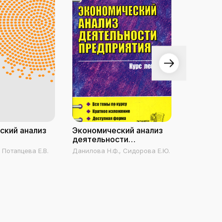
ский анализ
Экономический анализ
Общая т
деятельности
(юридич
предприятия
экономи
 Потапцева Е.В.
Данилова Н.Ф., Сидорова Е.Ю.
Арямов А.
психоло