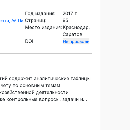
Год издания:
2017 г.
Страниц:
95
нта, Ай Пи
Место издания:
Краснодар,
Саратов
DOI:
Не присвоен
ятий содержит аналитические таблицы
счету по основным темам
хозяйственной деятельности
же контрольные вопросы, задачи и
орые могут быть использованы для
нтрольные вопросы к экзамену по
ий анализ хозяйственной
уру. Для практических занятий для