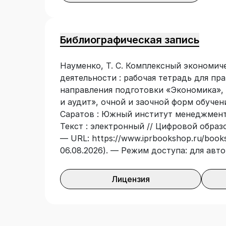
бакалавров направления подготовки «
учет, анализ и аудит», очной и заочной
Библиографическая запись
Науменко, Т. С. Комплексный экономич
деятельности : рабочая тетрадь для пр
направления подготовки «Экономика», 
и аудит», очной и заочной форм обучени
Саратов : Южный институт менеджмента
Текст : электронный // Цифровой образ
— URL: https://www.iprbookshop.ru/book
06.08.2026). — Режим доступа: для авт
Лицензия