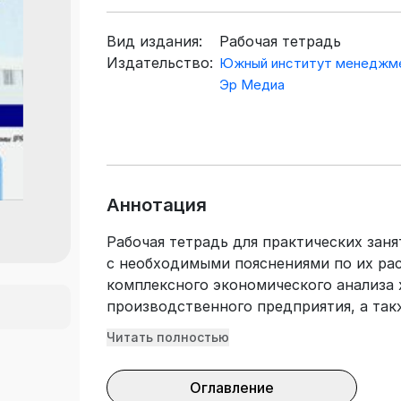
Вид издания:
Рабочая тетрадь
Издательство:
Южный институт менеджме
Эр Медиа
Аннотация
Рабочая тетрадь для практических зан
с необходимыми пояснениями по их ра
комплексного экономического анализа 
производственного предприятия, а так
тесты по экономическому анализу, кот
Читать полностью
самостоятельной работы студентов, ко
дисциплине «Комплексный экономическ
Оглавление
деятельности», рекомендуемую литерат