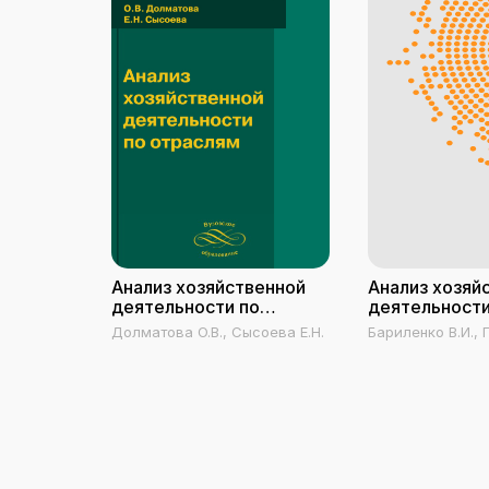
Анализ хозяйственной
Анализ хозяй
деятельности по
деятельност
отраслям
Долматова О.В., Сысоева Е.Н.
Бариленко В.И.,
Л.К., Плотникова 
Скачкова Р.В.