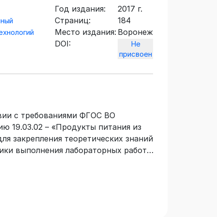
Год издания:
2017 г.
Страниц:
184
нный
Место издания:
Воронеж
ехнологий
DOI:
Не
присвоен
твии с требованиями ФГОС ВО
ю 19.03.02 – «Продукты питания из
для закрепления теоретических знаний
ики выполнения лабораторных работ,
 отчета, вопросы и задания для