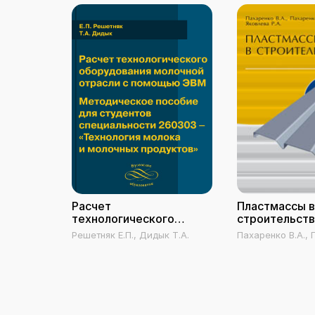
Расчет
Пластмассы в
технологического
строительст
оборудования молочной
Решетняк Е.П., Дидык Т.А.
Пахаренко В.А.,
отрасли с помощью
В.В., Яковлева Р.
ЭВМ. Методическое
пособие для студентов
специальности 260303 –
«Технология молока и
молочных продуктов»