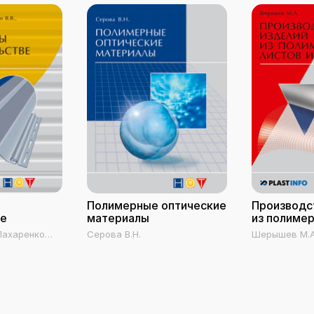
Полимерные оптические
Производс
ве
материалы
из полимер
пленок
 Пахаренко
Серова В.Н.
Шерышев М.А
А.