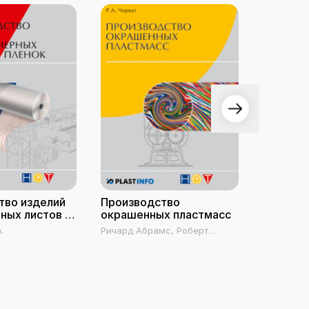
тво изделий
Производство
Произв
ных листов и
окрашенных пластмасс
профиль
ПВХ
.
Ричард Абрамс, Роберт
Шерышев М
Чарват