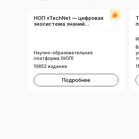
НОП «TechNet — цифровая
Т
экосистема знаний
п
технических вузов»
И
В
Научно-образовательная
у
платформа (НОП)
т
10653 издания
1
Подробнее