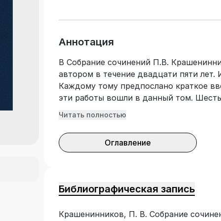
Аннотация
В Собрание сочинений П.В. Крашенинн
автором в течение двадцати пяти лет. 
Каждому тому предпослано краткое вв
эти работы вошли в данный том. Шест
праву, из них три – гражданскому прав
Читать полностью
семейному праву. Один том посвящен 
законотворческой процесс и судопроиз
Оглавление
историко-правовым очеркам. В заверш
библиографический указатель. В данно
по гражданскому праву. Для всех, кто 
Библиографическая запись
Крашенинников, П. В. Собрание сочинени