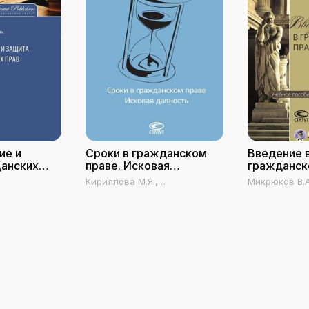
ие и
Сроки в гражданском
Введение 
данских
праве. Исковая
гражданск
давность
Кириллова М.Я.,
Микрюков В.
Крашенинников П.В.
Г.А.