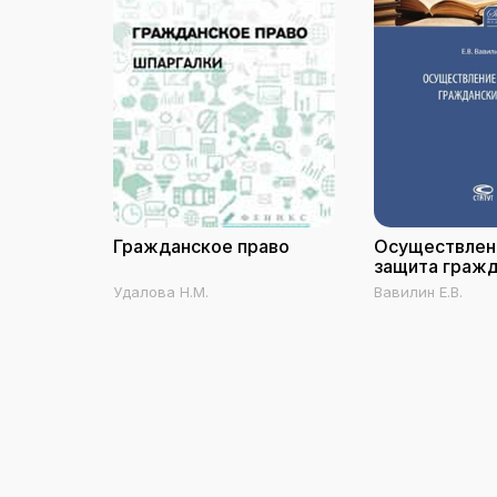
Гражданское право
Осуществлен
защита граж
прав
Удалова Н.М.
Вавилин Е.В.