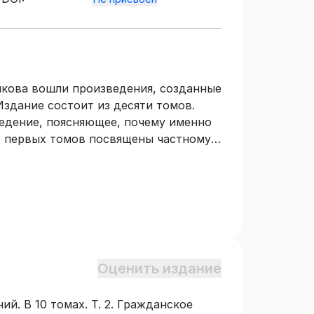
икова вошли произведения, созданные
Издание состоит из десяти томов.
едение, поясняющее, почему именно
ь первых томов посвящены частному
у, два – жилищному и один –
правовой процедуре, включая
водство. Два тома отводятся
ающий том включены диалоги и
м – втором томе представлены работы
интересуется гражданским правом.
Оценить издание
й. В 10 томах. Т. 2. Гражданское