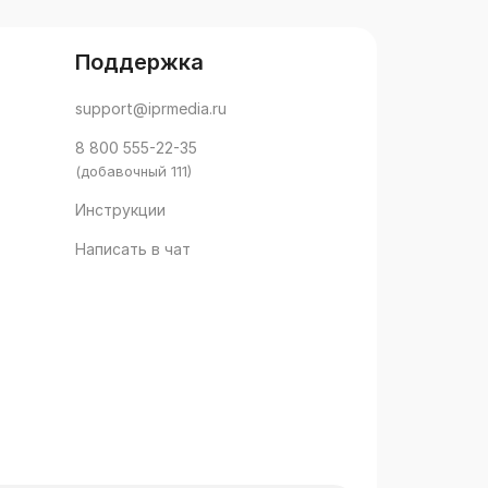
Федорова Е.В., Федотов Д.В.,
Малинова 
Яковлев В.Ф.
А.В., Миха
Д.В., Наза
Поддержка
Е.Ю., Подр
Семякин М
support@iprmedia.ru
Степанов 
Федотов Д
8 800 555-22-35
(добавочный 111)
Инструкции
Написать в чат