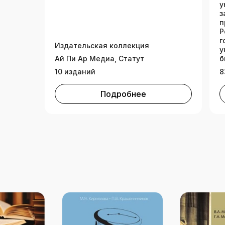
у
з
п
Р
г
Издательская коллекция
у
Ай Пи Ар Медиа, Статут
б
10 изданий
8
Подробнее