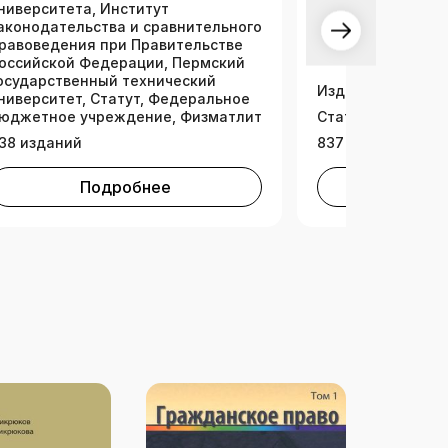
ниверситета, Институт
аконодательства и сравнительного
равоведения при Правительстве
оссийской Федерации, Пермский
осударственный технический
Издательская ко
ниверситет, Статут, Федеральное
юджетное учреждение, Физматлит
Статут
38 изданий
837 изданий
Подробнее
Под