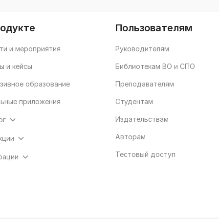
родукте
Пользователям
ти и мероприятия
Руководителям
ы и кейсы
Библиотекам ВО и СПО
зивное образование
Преподавателям
ьные приложения
Студентам
Издательствам
ог
Авторам
кции
Тестовый доступ
рации