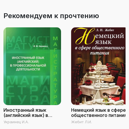
Рекомендуем к прочтению
Иностранный язык
Немецкий язык в сфере
(английский язык) в
общественного питания
профессиональной
Украинец И.А.
Жебит Л.И.
деятельности