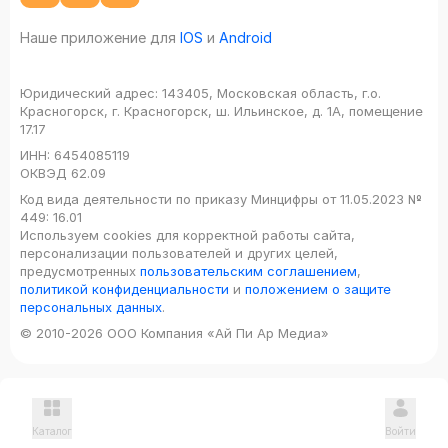
Наше приложение для
IOS
и
Android
Юридический адрес:
143405, Московская область, г.о.
Красногорск, г. Красногорск, ш. Ильинское, д. 1А, помещение
17.17
ИНН:
6454085119
ОКВЭД
62.09
Код вида деятельности по приказу Минцифры от 11.05.2023 №
449: 16.01
Используем cookies для корректной работы сайта,
персонализации пользователей и других целей,
предусмотренных
пользовательским соглашением
,
политикой конфиденциальности
и
положением о защите
персональных данных
.
© 2010-2026 ООО Компания «Ай Пи Ар Медиа»
Каталог
Войти