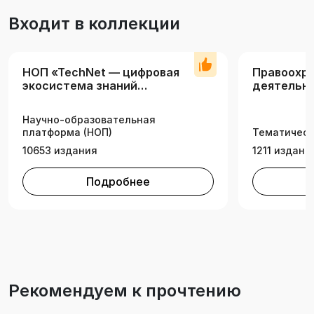
«Право (земельное)», но могут быть полезны и
Входит в коллекции
более широкой аудитории, помогут
сориентировать в многообразии и часто
меняющемся законодательстве.
НОП «TechNet — цифровая
Правоохр
экосистема знаний
деятельно
технических вузов»
экспертиз
Научно-образовательная
платформа (НОП)
Тематическ
10653 издания
1211 издани
Подробнее
Рекомендуем к прочтению