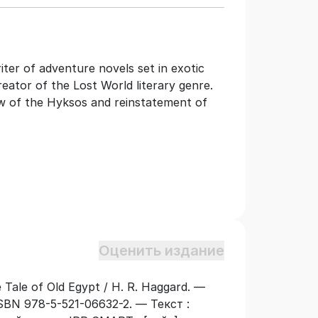
ter of adventure novels set in exotic
reator of the Lost World literary genre.
w of the Hyksos and reinstatement of
Оценить издание
 Tale of Old Egypt / H. R. Haggard. —
BN 978-5-521-06632-2. — Текст :