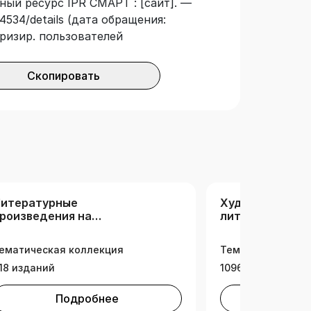
ный ресурс IPR СМАРТ : [сайт]. —
4534/details (дата обращения:
оризир. пользователей
Скопировать
итературные
Художественн
роизведения на
литература (РК
ностранном языке
ематическая коллекция
Тематическая ко
18 изданий
1096 изданий
Подробнее
Под