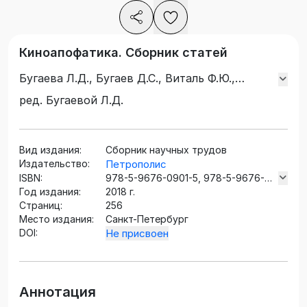
Киноапофатика. Сборник статей
Бугаева Л.Д., Бугаев Д.С., Виталь Ф.Ю.,
Григорьева Н.Я., Доманский Ю.В., Жукова
ред. Бугаевой Л.Д.
М.В., Коршунов В.В., Мариевская Н.Е.,
Мартынова С.А., Мартьянова И.А., Муравьева
Л.Е., Перельштейн Р.М., Семенова Н.В.,
Вид издания:
Сборник научных трудов
Славина О.Ю., Смирнов И.П., Тульчинский
Издательство:
Петрополис
Г.Л., Урупин И.Я., Шарапова М.А.
ISBN:
978-5-9676-0901-5, 978-5-9676-
Год издания:
0902-2
2018 г.
Страниц:
256
Место издания:
Санкт-Петербург
DOI:
Не присвоен
Аннотация